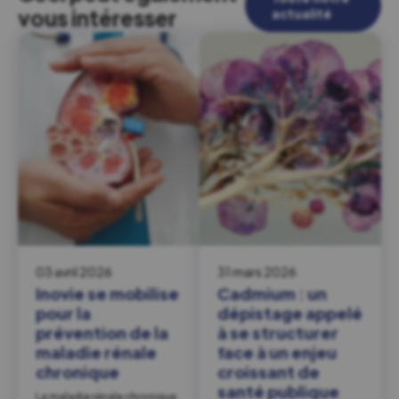
vous intéresser
actualité
03 avril 2026
31 mars 2026
Inovie se mobilise
Cadmium : un
pour la
dépistage appelé
prévention de la
à se structurer
maladie rénale
face à un enjeu
chronique
croissant de
santé publique
La maladie rénale chronique