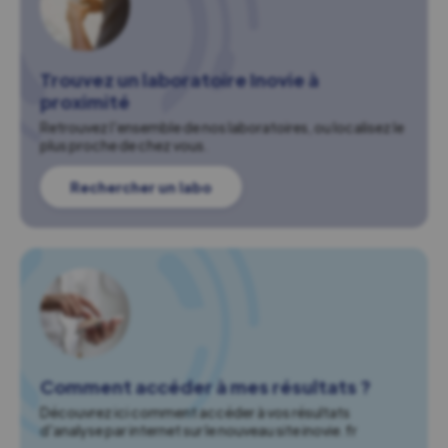
Trouvez un laboratoire Inovie à
proximité
Retrouvez l'ensemble de nos laboratoires, ou localisez le
plus proche de chez vous.
Rechercher un labo
Comment accéder à mes résultats ?
Découvrez ici comment accéder à vos résultats
d'analyse par internet sur le nouveau site inovie.fr