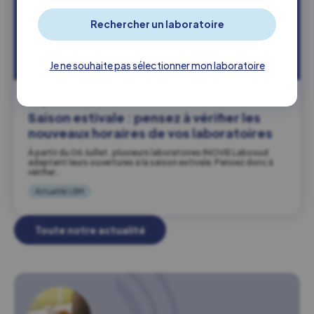
Je ne souhaite pas sélectionner mon laboratoire
03 juillet 2026
Saison estivale : pensez à vérifier les
nouveaux horaires de vos laboratoires
À partir du 06 Juillet, plusieurs laboratoires INOVIE Labosud
adaptent leurs ouvertures à la saison estivale. Pensez donc à
vérifier…
Actualité LBM
Toute notre actualité