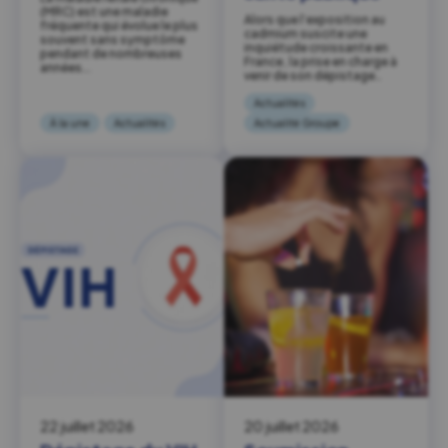
(MRC) est une maladie
Alors que l’exposition au
fréquente qui évolue le plus
cadmium suscite une
souvent sans symptôme
inquiétude croissante en
pendant de nombreuses
France, la prise en charge à
années….
venir de son dépistage…
Actualités
À la une
Actualités
Actualité Groupe
22 juillet 2026
20 juillet 2026