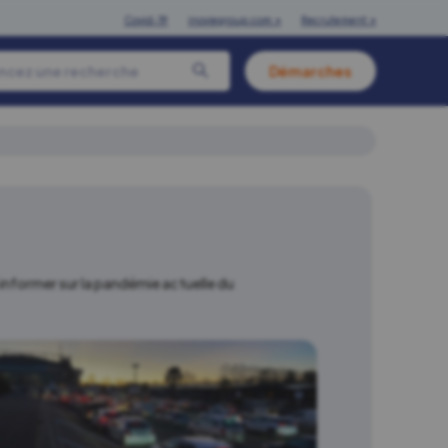
Covid-19
inoviegroup.com ↗
Recrutement ↗
Démarches
 informer sur la pandémie actuelle du