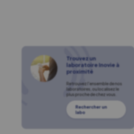
Trouvez un
laboratoire Inovie à
proximité
Retrouvez l'ensemble de nos
laboratoires, ou localisez le
plus proche de chez vous.
Rechercher un
labo