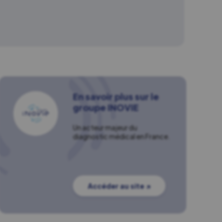
En savoir plus sur le
groupe INOVIE
Un acteur majeur du
diagnostic médical en France.
Accéder au site ↗