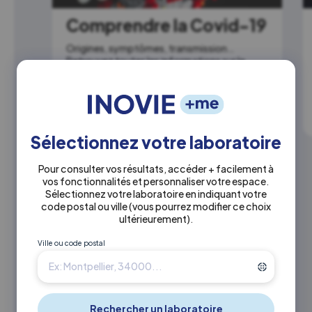
Comprendre la Covid-19
Origines, symptômes, transmission…
Retrouvez toutes les informations sur le
Sars‑CoV‑2.
En savoir plus
Sélectionnez votre laboratoire
Pour consulter vos résultats, accéder + facilement à
vos fonctionnalités et personnaliser votre espace.
Sélectionnez votre laboratoire en indiquant votre
code postal ou ville
(vous pourrez modifier ce choix
ultérieurement)
.
Ville ou code postal
Les différents tests
Test RT-PCR, test antigénique, test
sérologique... quelle différence ?