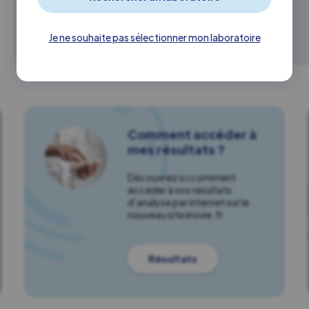
En savoir plus
Je ne souhaite pas sélectionner mon laboratoire
Comment accéder à
mes résultats ?
Découvrez ici comment
accéder à vos résultats
d'analyse par internet sur le
nouveau site inovie.fr
Résultats