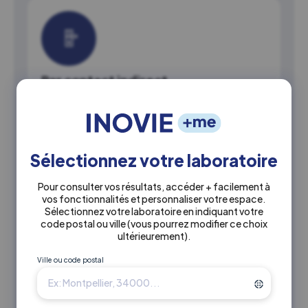
Par contact indirect
Via des objets ou surfaces contaminées par une
personne porteuse. Le virus est ensuite transmis à
une personne saine qui manipule ces objets, quand
elle porte ses mains au visage.
Sélectionnez votre laboratoire
Pour consulter vos résultats, accéder + facilement à
vos fonctionnalités et personnaliser votre espace.
Sélectionnez votre laboratoire en indiquant votre
code postal ou ville
(vous pourrez modifier ce choix
ultérieurement)
.
Par l'air
Ville ou code postal
Essentiellement dans un espace confiné, qui n’est
pas régulièrement aéré.