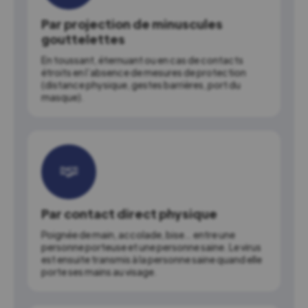
Par projection de minuscules
gouttelettes
En toussant, éternuant ou en cas de contacts
étroits en l’absence de mesures de protection
(distance physique, gestes barrières, port du
masque).
Par contact direct physique
Poignée de main, accolade, bise… entre une
personne porteuse et une personne saine. Le virus
est ensuite transmis à la personne saine quand elle
porte ses mains au visage.