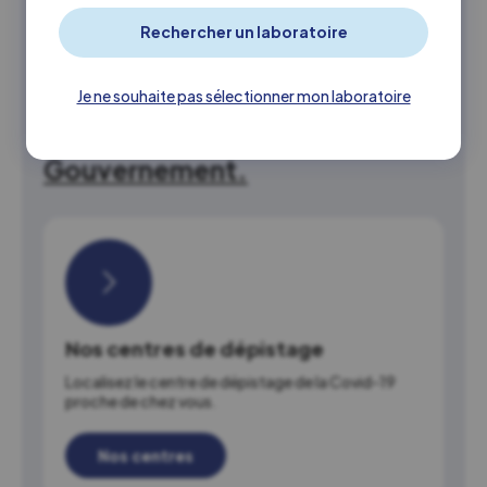
En cas de symptômes ou pour
les personnes infectées par la
Je ne souhaite pas sélectionner mon laboratoire
Covid-19, merci de suivre
les
indications officielles du
Gouvernement.
Nos centres de dépistage
Localisez le centre de dépistage de la Covid-19
proche de chez vous.
Nos centres