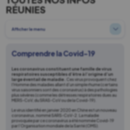
RÉUNIES
Afficher le menu
Comprendre la Covid-19
Les coronavirus constituent une famille de virus
respiratoires susceptibles d’être à l’origine d’un
large éventail de maladie.
Ces virus provoquent chez
l’Homme des maladies allant d’un simple rhume (certains
virus saisonniers sont des coronavirus) à des pathologies
plus sévères (comme les détresses respiratoires dues au
MERS-CoV, du SRAS-CoV ou de la Covid-19).
Le virus identifié en janvier 2020 en Chine est un nouveau
coronavirus, nommé SARS-CoV-2. La maladie
provoquée par ce coronavirus a été nommée Covid-19
par l’Organisation mondiale de la Santé (OMS).