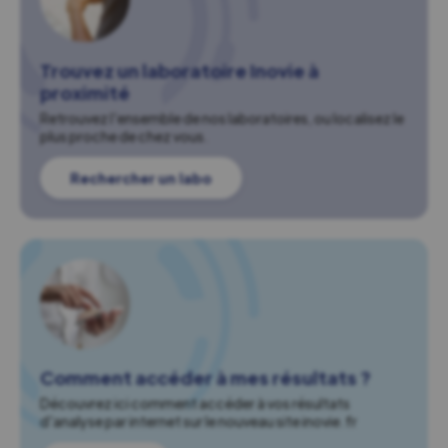
Trouvez un laboratoire Inovie à
proximité
Retrouvez l'ensemble de nos laboratoires, ou localisez le
plus proche de chez vous.
Rechercher un labo
Comment accéder à mes résultats ?
Découvrez ici comment accéder à vos résultats
d'analyse par internet sur le nouveau site inovie.fr