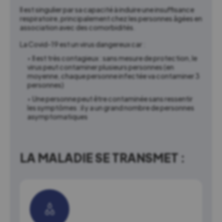
Il est singulier par sa capacité à induire une insuffisance
respiratoire, principalement chez les personnes âgées en
association avec des comorbidités.
La Covid-19 est un virus dangereux car :
Il est très contagieux : sans mesure de protection, le
virus peut contaminer plusieurs personnes (en
moyenne, chaque personne infectée va contaminer 3
personnes)
Une personne peut être contaminée sans ressentir
les symptômes : il y a un grand nombre de personnes
asymptomatiques
LA MALADIE SE TRANSMET :