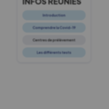
INFOS RÉUNIES
Introduction
Comprendre la Covid-19
Centres de prélèvement
Les différents tests