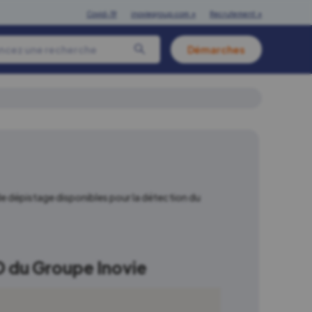
Covid-19
inoviegroup.com ↗
Recrutement ↗
Démarches
de dépistage disponibles pour la détection du
 du Groupe Inovie