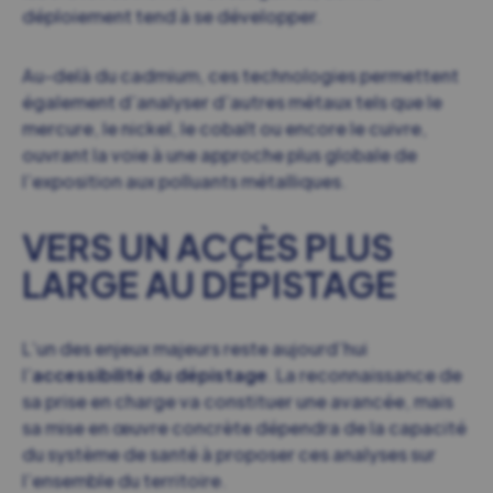
déploiement tend à se développer.
Au-delà du cadmium, ces technologies permettent
également d’analyser d’autres métaux tels que le
mercure, le nickel, le cobalt ou encore le cuivre,
ouvrant la voie à une approche plus globale de
l’exposition aux polluants métalliques.
VERS UN ACCÈS PLUS
LARGE AU DÉPISTAGE
L’un des enjeux majeurs reste aujourd’hui
l’
accessibilité du dépistage
. La reconnaissance de
sa prise en charge va constituer une avancée, mais
sa mise en œuvre concrète dépendra de la capacité
du système de santé à proposer ces analyses sur
l’ensemble du territoire.