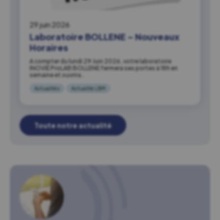
29 juin 2026
Laboratoire BOLLENE – Nouveaux
Horaires
A compter du lundi 29 Juin 2026, votre laboratoire
INOVIE ProLAB BOLLENE fermera ses portes à 18h en
semaine et ouvrira…
Actualités
Actualité LBM
Toute notre actualité