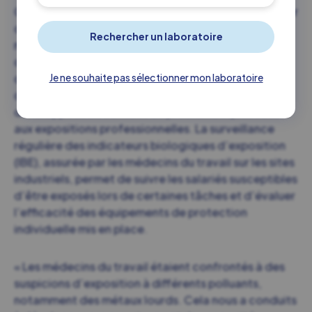
Certaines compétences en toxicologie trouvent leur
origine dans des contextes industriels. C’est
notamment le cas dans le sud de la France, autour
de l’étang de Berre et de Fos-sur-Mer, où des
collaborations entre des biologistes médicaux
Je ne souhaite pas sélectionner mon laboratoire
d’Inovie et des médecins du travail se sont
développées au contact de problématiques liées
aux expositions professionnelles. La surveillance
régulière des indicateurs biologiques d’exposition
(IBE), assurée par les médecins du travail sur les sites
industriels, permet de suivre les salariés susceptibles
d’être exposés lors de certaines tâches et d’évaluer
l’efficacité des équipements de protection
individuelle mis en place.
« Les médecins du travail étaient confrontés à des
suspicions d’exposition à différents polluants,
notamment des métaux lourds. Cela nous a conduits