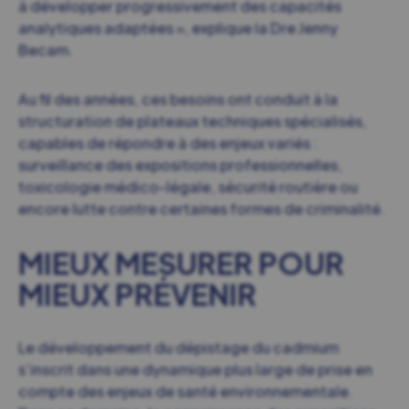
à développer progressivement des capacités
analytiques adaptées »,
explique la Dre Jenny
Becam.
Au fil des années, ces besoins ont conduit à la
structuration de plateaux techniques spécialisés,
capables de répondre à des enjeux variés :
surveillance des expositions professionnelles,
toxicologie médico-légale, sécurité routière ou
encore lutte contre certaines formes de criminalité.
MIEUX MESURER POUR
MIEUX PRÉVENIR
Le développement du dépistage du cadmium
s’inscrit dans une dynamique plus large de prise en
compte des enjeux de santé environnementale.