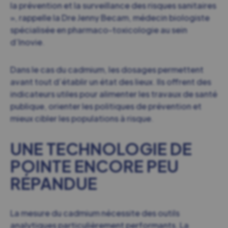
la prévention et la surveillance des risques sanitaires
»,
rappelle la Dre Jenny Becam, médecin biologiste
spécialisée en pharmaco-toxicologie au sein
d’Inovie.
Dans le cas du cadmium, les dosages permettent
avant tout d’établir un état des lieux. Ils offrent des
indicateurs utiles pour alimenter les travaux de santé
publique, orienter les politiques de prévention et
mieux cibler les populations à risque.
UNE TECHNOLOGIE DE
POINTE ENCORE PEU
RÉPANDUE
La mesure du cadmium nécessite des outils
analytiques particulièrement performants. La