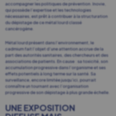
accompagner les politiques de prévention. Inovie,
qui possède l’expertise et les technologies
nécessaires, est prêt à contribuer à la structuration
du dépistage de ce métal lourd classé
cancérogène.
Métal lourd présent dans l’environnement, le
cadmium fait l’objet d’une attention accrue de la
part des autorités sanitaires, des chercheurs et des
associations de patients. En cause : sa toxicité, son
accumulation progressive dans l’organisme et ses
effets potentiels à long terme sur la santé. Sa
surveillance, encore limitée jusqu’ici, pourrait
connaître un tournant avec l’organisation
progressive de son dépistage à plus grande échelle.
UNE EXPOSITION