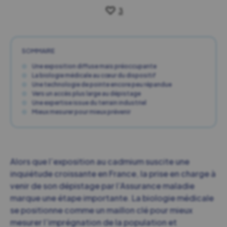
3
SOMMAIRE
Une exposition diffuse mais préoccupante
La biologie médicale au cœur du dispositif
Une technologie de pointe encore peu répandue
Vers un accès plus large au dépistage
Une expertise issue du terrain industriel
Mieux mesurer pour mieux prévenir
Alors que l’exposition au cadmium suscite une
inquiétude croissante en France, la prise en charge à
venir de son dépistage par l’Assurance maladie
marque une étape importante. La biologie médicale
se positionne comme un maillon clé pour mieux
mesurer l’imprégnation de la population et