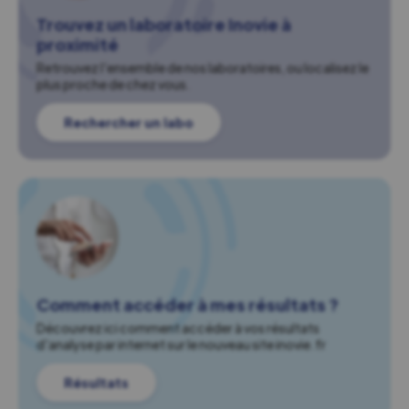
Trouvez un laboratoire Inovie à
proximité
Retrouvez l'ensemble de nos laboratoires, ou localisez le
plus proche de chez vous.
Rechercher un labo
Comment accéder à mes résultats ?
Découvrez ici comment accéder à vos résultats
d'analyse par internet sur le nouveau site inovie.fr
Résultats