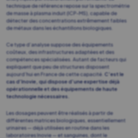
technique de référence repose sur la spectrométrie
de masse à plasma induit (ICP-MS), capable de
détecter des concentrations extrêmement faibles
de métaux dans les échantillons biologiques.
Ce type d’analyse suppose des équipements
coûteux, des infrastructures adaptées et des
compétences spécialisées. Autant de facteurs qui
expliquent que peu de structures disposent
aujourd’hui en France de cette capacité.
C’est le
cas d’Inovie, qui dispose d’une expertise déjà
opérationnelle et des équipements de haute
technologie nécessaires.
Les dosages peuvent être réalisés à partir de
différentes matrices biologiques, essentiellement
urinaires — déjà utilisées en routine dans les
laboratoires Inovie — et sanguines, dont le