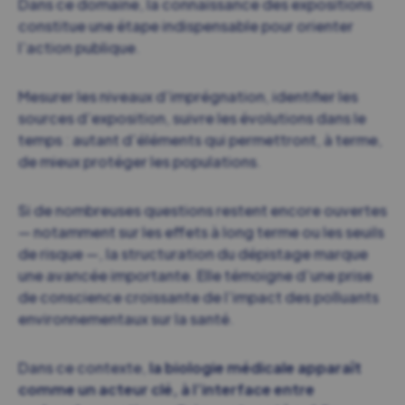
Dans ce domaine, la connaissance des expositions
constitue une étape indispensable pour orienter
l’action publique.
Mesurer les niveaux d’imprégnation, identifier les
sources d’exposition, suivre les évolutions dans le
temps : autant d’éléments qui permettront, à terme,
de mieux protéger les populations.
Si de nombreuses questions restent encore ouvertes
— notamment sur les effets à long terme ou les seuils
de risque —, la structuration du dépistage marque
une avancée importante. Elle témoigne d’une prise
de conscience croissante de l’impact des polluants
environnementaux sur la santé.
Dans ce contexte,
la biologie médicale apparaît
comme un acteur clé, à l’interface entre