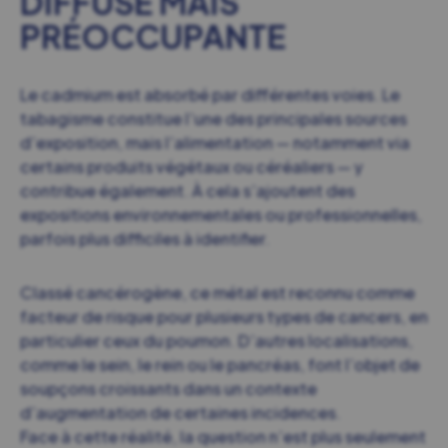
DIFFUSE MAIS
PRÉOCCUPANTE
Le cadmium est absorbé par différentes voies. Le
tabagisme constitue l’une des principales sources
d’exposition, mais l’alimentation — notamment via
certains produits végétaux ou céréaliers — y
contribue également. À cela s’ajoutent des
expositions environnementales ou professionnelles,
parfois plus difficiles à identifier.
Classé cancérogène, ce métal est reconnu comme
facteur de risque pour plusieurs types de cancers, en
particulier ceux du poumon. D’autres localisations,
comme le sein, le rein ou le pancréas, font l’objet de
soupçons croissants dans un contexte
d’augmentation de certaines incidences.
Face à cette réalité, la question n’est plus seulement