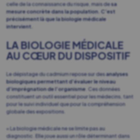
celle de la connaissance du risque, mais de
sa
mesure concrète dans la population. C’est
précisément là que la biologie médicale
intervient.
LA BIOLOGIE MÉDICALE
AU CŒUR DU DISPOSITIF
Le dépistage du cadmium repose sur des
analyses
biologiques permettant d’évaluer le niveau
d’imprégnation de l’organisme
. Ces données
constituent un outil essentiel pour les médecins, tant
pour le suivi individuel que pour la compréhension
globale des expositions.
« La biologie médicale ne se limite pas au
diagnostic. Elle joue aussi un rôle déterminant dans