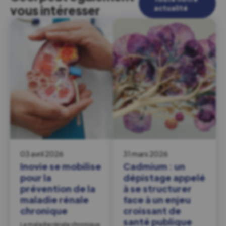
vous intéresser
actualité
03 avril 2026
31 mars 2026
Inovie se mobilise
Cadmium : un
pour la
dépistage appelé
prévention de la
à se structurer
maladie rénale
face à un enjeu
chronique
croissant de
santé publique
La maladie rénale chronique