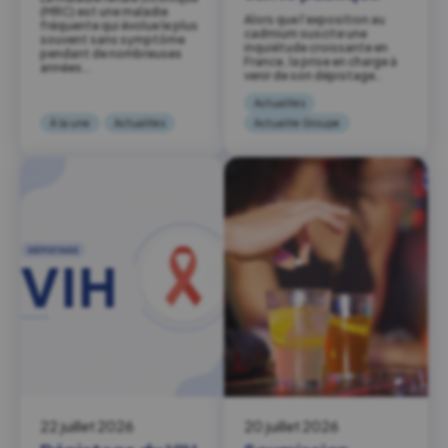
(MRC) est une maladie
Alors que l’exposition au
fréquente qui évolue le plus
cadmium suscite une
souvent sans symptôme
inquiétude croissante en
pendant de nombreuses
France, la prise en charge à
années….
venir de son dépistage…
Actualités
À la une
Actualités
Actualité Groupe
22 juillet 2026
20 juillet 2026