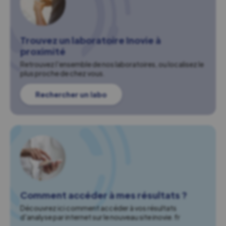
Trouvez un laboratoire Inovie à
proximité
Retrouvez l'ensemble de nos laboratoires, ou localisez le
plus proche de chez vous.
Rechercher un labo
Comment accéder à mes résultats ?
Découvrez ici comment accéder à vos résultats
d'analyse par internet sur le nouveau site inovie.fr