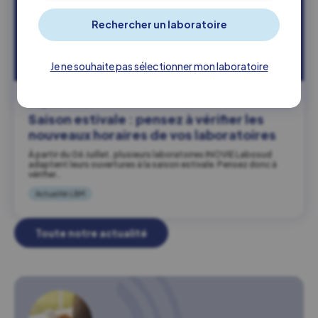
Je ne souhaite pas sélectionner mon laboratoire
03 juillet 2026
Saison estivale : pensez à vérifier les
nouveaux horaires de vos laboratoires
À partir du 06 Juillet, plusieurs laboratoires INOVIE Labosud
adaptent leurs ouvertures à la saison estivale. Pensez donc à
vérifier…
Actualité LBM
Toute notre actualité