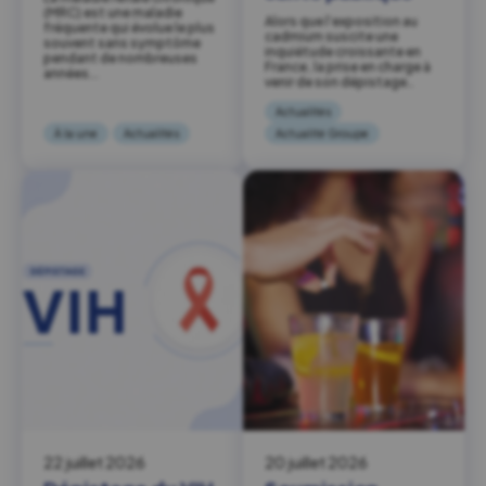
(MRC) est une maladie
Alors que l’exposition au
fréquente qui évolue le plus
cadmium suscite une
souvent sans symptôme
inquiétude croissante en
pendant de nombreuses
France, la prise en charge à
années….
venir de son dépistage…
Actualités
À la une
Actualités
Actualité Groupe
22 juillet 2026
20 juillet 2026