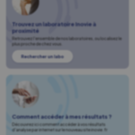
Trouvez un laboratoire Inovie à
proximité
Retrouvez l'ensemble de nos laboratoires, ou localisez le
plus proche de chez vous.
Rechercher un labo
Comment accéder à mes résultats ?
Découvrez ici comment accéder à vos résultats
d'analyse par internet sur le nouveau site inovie.fr