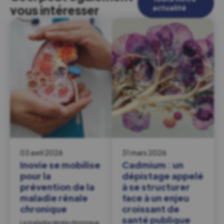
vous intéresser
actualité
03 avril 2026
31 mars 2026
Inovie se mobilise
Cadmium : un
pour la
dépistage appelé
prévention de la
à se structurer
maladie rénale
face à un enjeu
chronique
croissant de
santé publique
La maladie rénale chronique