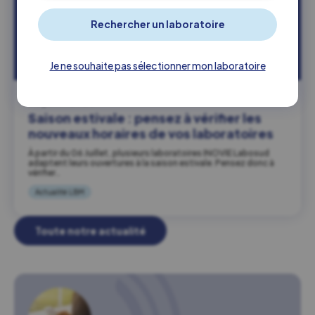
Je ne souhaite pas sélectionner mon laboratoire
03 juillet 2026
Saison estivale : pensez à vérifier les
nouveaux horaires de vos laboratoires
À partir du 06 Juillet, plusieurs laboratoires INOVIE Labosud
adaptent leurs ouvertures à la saison estivale. Pensez donc à
vérifier…
Actualité LBM
Toute notre actualité