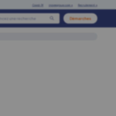
Covid-19
inoviegroup.com ↗
Recrutement ↗
Démarches