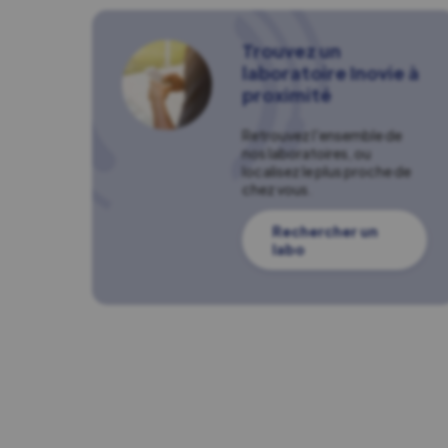
Trouvez un
laboratoire Inovie à
proximité
Retrouvez l'ensemble de
nos laboratoires, ou
localisez le plus proche de
chez vous.
Rechercher un
labo