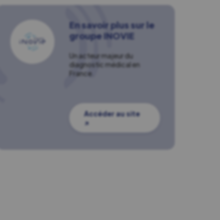
En savoir plus sur le
groupe INOVIE
Un acteur majeur du
diagnostic médical en
France.
Accéder au site
↗