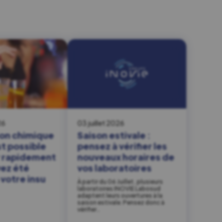
26
03 juillet 2026
on chimique
Saison estivale :
est possible
pensez à vérifier les
r rapidement
nouveaux horaires de
vez été
vos laboratoires
votre insu
À partir du 06 Juillet, plusieurs
laboratoires INOVIE Labosud
adaptent leurs ouvertures à la
saison estivale. Pensez donc à
vérifier…