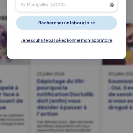
esser
Toute notre actualité
Je ne souhaite pas sélectionner mon laboratoire
22 juillet 2026
20 juillet 20
n
Dépistage du VIH :
Soumissi
ppelé à
pourquoi la
: Oui, il 
r face à
notification Doctolib
de savoi
issant de
doit (enfin) vous
si vous a
que
décider à passer à
drogué à 
l’action
ion au cadmium
ude croissante
Ces derniers jours, des centaines
n charge à venir
de milliers de patients ont reçu
une notification de Doctolib les