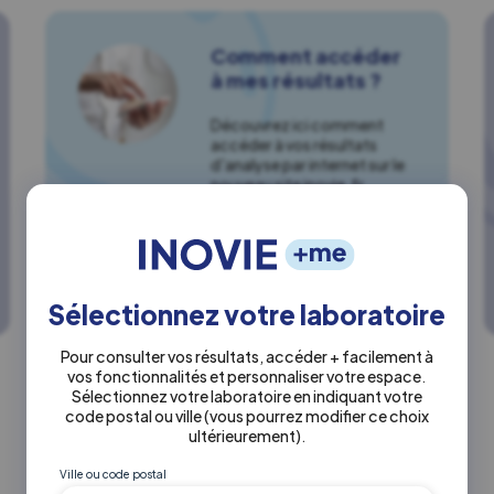
Comment accéder
à mes résultats ?
Découvrez ici comment
accéder à vos résultats
d'analyse par internet sur le
nouveau site inovie.fr
Résultats
Sélectionnez votre laboratoire
Pour consulter vos résultats, accéder + facilement à
vos fonctionnalités et personnaliser votre espace.
Sélectionnez votre laboratoire en indiquant votre
code postal ou ville
(vous pourrez modifier ce choix
ultérieurement)
.
Ville ou code postal