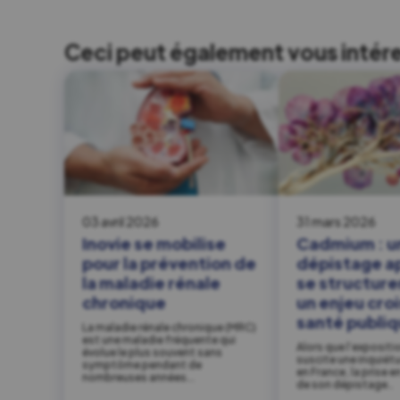
Ceci peut également vous intér
03 avril 2026
31 mars 2026
Inovie se mobilise
Cadmium : u
pour la prévention de
dépistage a
la maladie rénale
se structure
chronique
un enjeu cro
santé publi
La maladie rénale chronique (MRC)
est une maladie fréquente qui
Alors que l’exposit
évolue le plus souvent sans
suscite une inquiét
symptôme pendant de
en France, la prise e
nombreuses années….
de son dépistage…