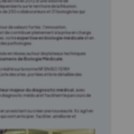
iLAB est né en 2012 d’une volonté de
pendants sur le territoire de la Réunion.
us de 250 collaborateurs et 31 biologistes qui
ur de valeurs fortes : l’innovation,
est de contribuer pleinement à la prise en charge
es, notre
expertise en biologie médicale
et en
e des pathologies.
isés en réseau autour de plateaux techniques
’examens de Biologie Médicale
.
rédité sur la norme NF EN ISO 15189
 des sites, portées et liste détaillée des
teur majeur du diagnostic médical
, avec
e diagnostic médical et facilitent le parcours de
r un existant ou créer une nouveauté. Il s’agit en
ui vont anticiper, faciliter, améliorer et