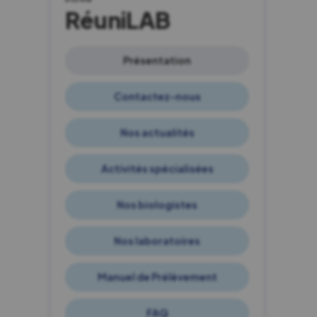
RéuniLAB
Présentation
Contactez-nous
Nos actualités
Activités spécialisées
Nos biologistes
Nos laboratoires
Manuel de Prélèvement
FAQ