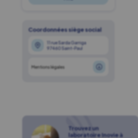
Coordonnées siège social
11 rue Sarda Garriga
97460 Saint-Paul
Mentions légales
Trouvez un
laboratoire Inovie à