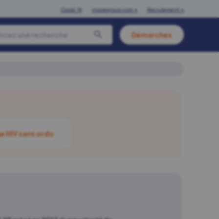
Covid-19
inoviegroup.com ↗
Recrutement ↗
Démarches
e HIV sans ordo