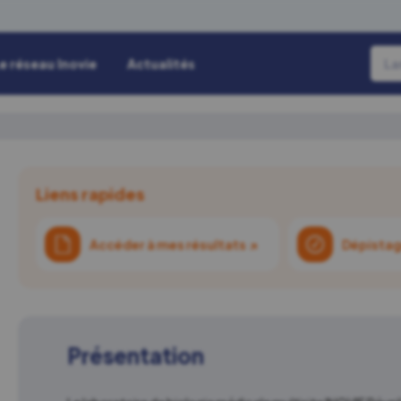
e réseau Inovie
Actualités
Liens rapides
Accéder à mes résultats
↗
Dépistag
Présentation