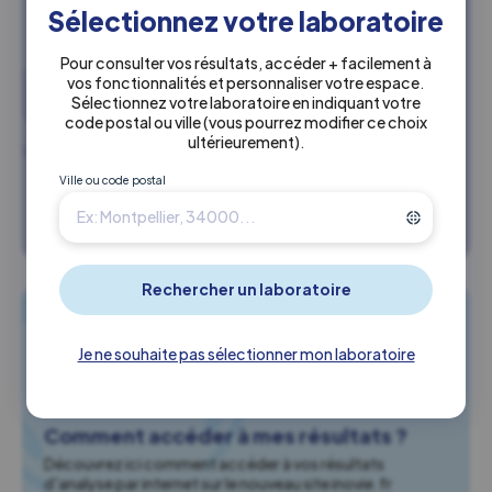
Sélectionnez votre laboratoire
Pour consulter vos résultats, accéder + facilement à
vos fonctionnalités et personnaliser votre espace.
Trouvez un laboratoire Inovie à
Sélectionnez votre laboratoire en indiquant votre
proximité
code postal ou ville
(vous pourrez modifier ce choix
ultérieurement)
.
Retrouvez l'ensemble de nos laboratoires, ou localisez le
plus proche de chez vous.
Ville ou code postal
Rechercher un labo
Je ne souhaite pas sélectionner mon laboratoire
Comment accéder à mes résultats ?
Découvrez ici comment accéder à vos résultats
d'analyse par internet sur le nouveau site inovie.fr