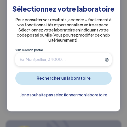
Sélectionnez votre laboratoire
Coordonnées siège social
Pour consulter vos résultats, accéder + facilement à
vos fonctionnalités et personnaliser votre espace.
31, Boulevard Henri 4
Sélectionnez votre laboratoire en indiquant votre
75004 Paris
code postal ou ville
(vous pourrez modifier ce choix
ultérieurement)
.
Mentions légales
Ville ou code postal
Forme juridique et dénomination sociale
SAS
SIRET
494 215 122 00149
Montant du capital social
Je ne souhaite pas sélectionner mon laboratoire
21 661 841,60 euros