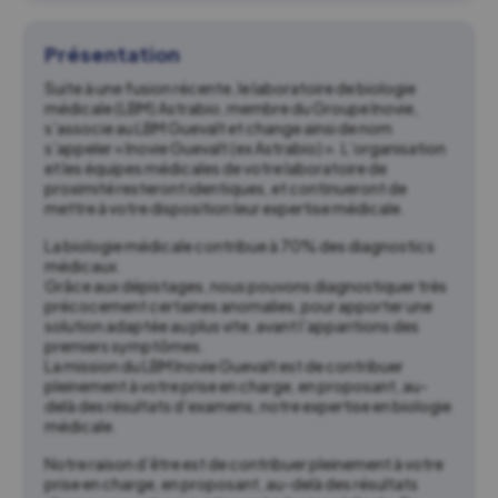
Présentation
Suite à une fusion récente, le laboratoire de biologie
médicale (LBM) Astrabio, membre du Groupe Inovie,
s’associe au LBM Guevalt et change ainsi de nom
s’appeler « Inovie Guevalt (ex Astrabio) ». L’organisation
et les équipes médicales de votre laboratoire de
proximité resteront identiques, et continueront de
mettre à votre disposition leur expertise médicale.
La biologie médicale contribue à 70% des diagnostics
médicaux.
Grâce aux dépistages, nous pouvons diagnostiquer très
précocement certaines anomalies, pour apporter une
solution adaptée au plus vite, avant l’apparitions des
premiers symptômes.
La mission du LBM Inovie Guevalt est de contribuer
pleinement à votre prise en charge, en proposant, au-
delà des résultats d’examens, notre expertise en biologie
médicale.
Notre raison d’être est de contribuer pleinement à votre
prise en charge, en proposant, au-delà des résultats