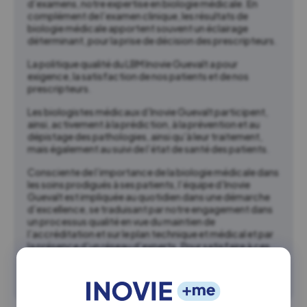
d’examens, notre expertise en biologie médicale. En
complément de l’examen clinique, les résultats de
biologie médicale apportent souvent un éclairage
déterminant, pour la prise de décision des prescripteurs.
La politique qualité du LBM Inovie Guevalt a pour
exigence, la satisfaction de nos patients et de nos
prescripteurs.
Les biologistes médicaux d’Inovie Guevalt participent,
ainsi, activement à la prédiction, à la prévention et au
dépistage des pathologies, ainsi qu’à leur traitement,
mais également au suivi de l’état de santé des patients.
Consciente de l’importance de la biologie médicale dans
les soins prodigués à ses patients, l’équipe d’Inovie
Guevalt est impliquée au quotidien dans une démarche
d’excellence, se traduisant par notre engagement dans
un processus qualité en vue du maintien de
l’accréditation et sur le plan technique et médical et par
la présence d’un réseau d’experts. Pour satisfaire à ces
exigences, Inovie Guevalt ne cesse d’évoluer par
l’utilisation de technologies innovantes et s’adapte en
permanence aux nouvelles avancées scientifiques.