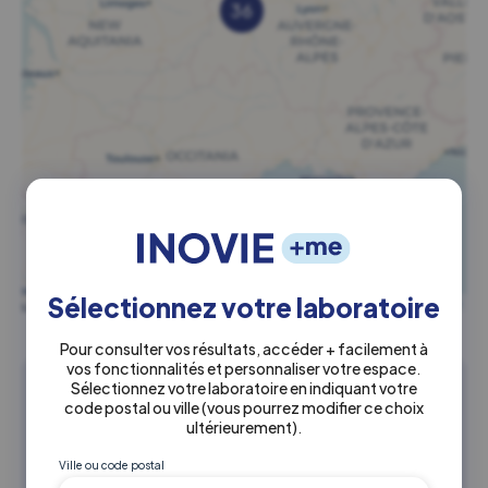
36
+
−
Sélectionnez votre laboratoire
Leaflet
| ©
CARTO
Pour consulter vos résultats, accéder + facilement à
vos fonctionnalités et personnaliser votre espace.
INOVIE
•
GEN-BIO
Sélectionnez votre laboratoire en indiquant votre
code postal ou ville
(vous pourrez modifier ce choix
Ambert
ultérieurement)
.
Actuellement fermé
Ville ou code postal