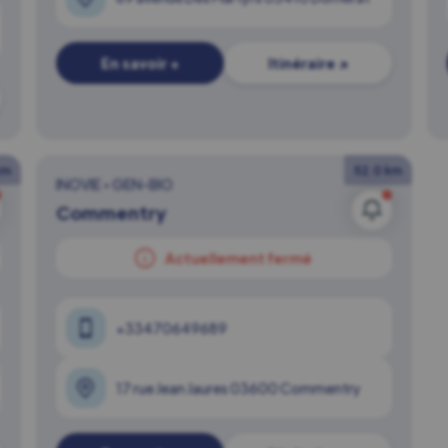
En savoir +
Itinéraire ↗
km
52.0 km
INOVIE
•
GEN-BIO
Commentry
Actuellement fermé
+33470649689
17 rue Jean Jaures 03600 Commentry