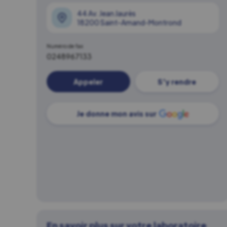
44 Av. Jean Jaurès
18200 Saint-Amand-Montrond
Numéro de fax
0248967133
Appeler
S'y rendre
Je donne mon avis sur
En savoir plus sur votre laboratoire