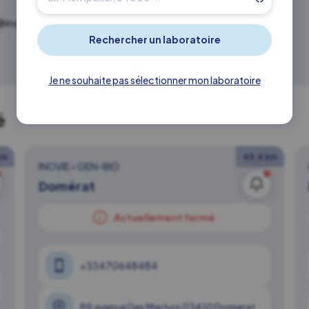
@inovie.fr
Je ne souhaite pas sélectionner mon laboratoire
é
km
43.4 km
INOVIE
•
GEN-BIO
Domérat
Actuellement fermé
+33470648484
89 avenue Des Martyrs 03410 Domerat