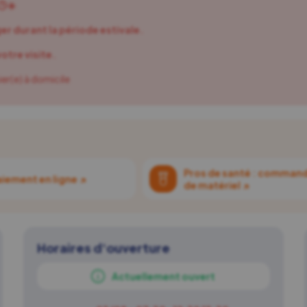
🕒☀️
er durant la période estivale.
otre visite.
er(e) à domicile
Pros de santé : comman
aiement en ligne
↗
de matériel
↗
Horaires d'ouverture
Actuellement ouvert