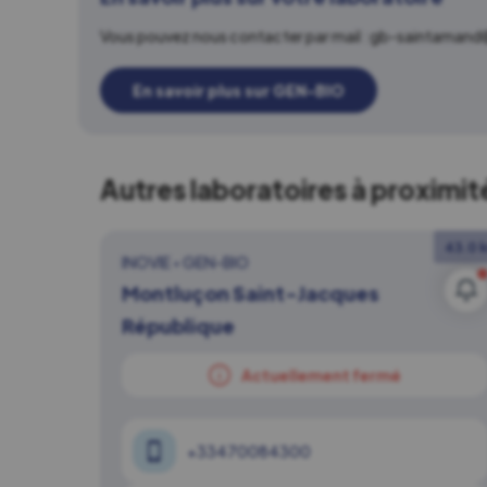
Vous pouvez nous contacter par mail : gb-saintamand
En savoir plus sur GEN-BIO
Autres laboratoires à proximit
43.0 
INOVIE
•
GEN-BIO
Montluçon Saint-Jacques
République
Actuellement fermé
+33470084300