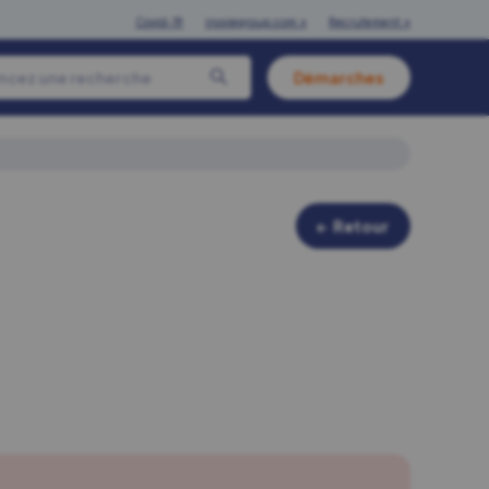
Covid-19
inoviegroup.com ↗
Recrutement ↗
Démarches
← Retour