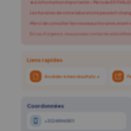
☀️⚠️ Information importante – Période ESTIVALE
Les horaires de votre laboratoire peuvent chang
Merci de consulter les nouveaux horaires avant v
En cas d’urgence, vous pouvez contacter un(e) infirmi
Liens rapides
Accéder à mes résultats
↗
P
Coordonnées
+33248965811