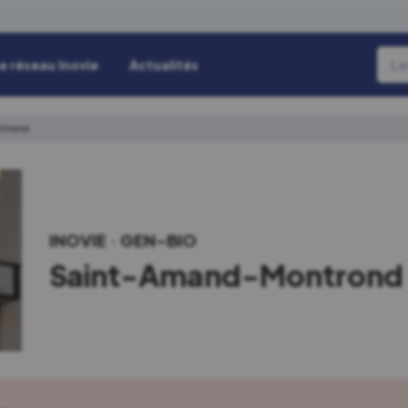
e réseau Inovie
Actualités
ntrond
INOVIE
GEN-BIO
Saint-Amand-Montrond