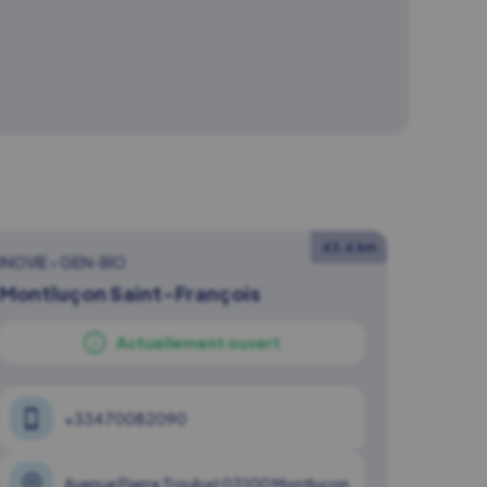
43.4 km
INOVIE
•
GEN-BIO
Montluçon Saint-François
Actuellement ouvert
+33470082090
Avenue Pierre Troubat 03100 Montluçon