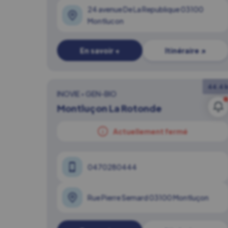
24 avenue De La Republique 03100
Montlucon
En savoir +
Itinéraire ↗
44.4 
INOVIE
•
GEN-BIO
Montluçon La Rotonde
Actuellement fermé
0470280444
Rue Pierre Semard 03100 Montluçon