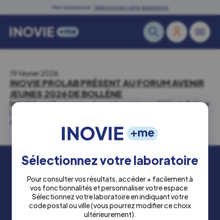
Skip
Mon laboratoire :
Sélectionnez votre laboratoire
to
content
19 février 2026
INOVIE PROLAB PRÉSENT AU FORUM AVENIR
JEUNES 2026 DE BOLLÈNE
INOVIE ProLAB présent au forum Avenir Jeunes 2026 de Bollène
Le 12 février 2026, Inovie Prolab a participé au Forum…
Actualités
Actualité LBM
Sélectionnez votre laboratoire
Pour consulter vos résultats, accéder + facilement à
vos fonctionnalités et personnaliser votre espace.
Sélectionnez votre laboratoire en indiquant votre
Qualité et accréditation
code postal ou ville
(vous pourrez modifier ce choix
ultérieurement)
.
Politiques de confidentialité