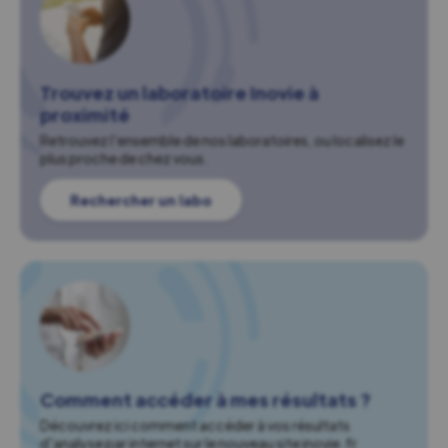
Trouvez un laboratoire Inovie à
proximité
Retrouvez l'ensemble de nos laboratoires, ou localisez le
plus proche de chez vous.
Rechercher un labo
Comment accéder à mes résultats ?
Découvrez ici comment accéder à vos résultats
d'analyse par internet sur le nouveau site inovie.fr