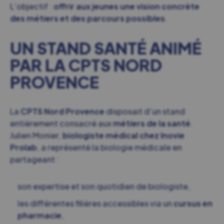
L’objectif :
offrir aux jeunes une vision concrète
des métiers et des parcours possibles
.
UN STAND SANTÉ ANIMÉ
PAR LA CPTS NORD
PROVENCE
La
CPTS Nord Provence
disposait d’un stand
entièrement consacré aux
métiers de la santé
.
Julien Monier,
biologiste médical chez Inovie
Prolab
, a représenté la biologie médicale en
partageant :
son expertise et son quotidien de biologiste,
les différentes filières accessibles via un
cursus en
pharmacie
,