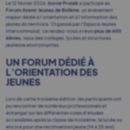
Le 12 février 2026,
Inovie Prolab
a participé au
Forum Avenir Jeunes de Bollène
, un événement
majeur dédié à l’orientation et à l’information des
jeunes du territoire. Organisé par l’Espace Jeunes
intercommunal, ce rendez‑vous a réuni
plus de 600
élèves
, issus des collèges, lycées et structures
jeunesse environnantes.
UN FORUM DÉDIÉ À
L’ORIENTATION DES
JEUNES
Lors de cette troisième édition, les participants ont
pu rencontrer de nombreux professionnels et
échanger sur les différentes voies d’études
accessibles après la classe de troisième, le lycée ou
encore pour une reconversion jeune (14 à 25 ans).