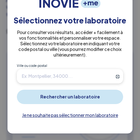
un domaine passionnant et essentiel au système de
santé.
Sélectionnez votre laboratoire
CPTS NORD PROVENCE
Pour consulter vos résultats, accéder + facilement à
vos fonctionnalités et personnaliser votre espace.
Sélectionnez votre laboratoire en indiquant votre
code postal ou ville
(vous pourrez modifier ce choix
ultérieurement)
.
Ceci peut également vous
Ville ou code postal
intéresser
Je ne souhaite pas sélectionner mon laboratoire