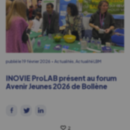
publié le
19 février 2026
Actualités
,
Actualité LBM
INOVIE ProLAB présent au forum
Avenir Jeunes 2026 de Bollène
2