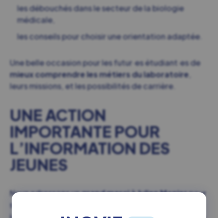
les débouchés dans le secteur de la biologie
médicale,
les conseils pour choisir une orientation adaptée.
Une belle occasion pour les futur·es étudiant·es de
mieux comprendre les métiers du laboratoire
,
leurs missions, et les possibilités de carrière.
UNE ACTION
IMPORTANTE POUR
L’INFORMATION DES
JEUNES
Nous adressons un
grand merci à Julien Monier
pour
son investissement et le temps dédié à informer la
jeunesse. Sa présence a permis de mettre en lumière