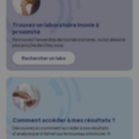
Trouvez un laboratoire Inovie à
proximité
Retrouvez l'ensemble de nos laboratoires, ou localisez le
plus proche de chez vous.
Rechercher un labo
Comment accéder à mes résultats ?
Découvrez ici comment accéder à vos résultats
d'analyse par internet sur le nouveau site inovie.fr