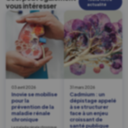
vous intéresser
actualité
03 avril 2026
31 mars 2026
Inovie se mobilise
Cadmium : un
pour la
dépistage appelé
prévention de la
à se structurer
maladie rénale
face à un enjeu
chronique
croissant de
santé publique
La maladie rénale chronique