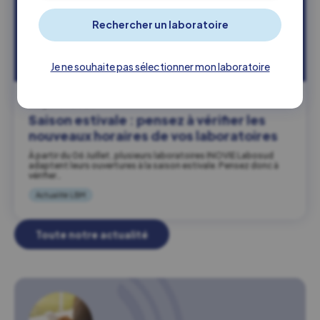
Je ne souhaite pas sélectionner mon laboratoire
03 juillet 2026
Saison estivale : pensez à vérifier les
nouveaux horaires de vos laboratoires
À partir du 06 Juillet, plusieurs laboratoires INOVIE Labosud
adaptent leurs ouvertures à la saison estivale. Pensez donc à
vérifier…
Actualité LBM
Toute notre actualité