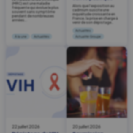
(MRC) est une maladie
Alors que l’exposition au
fréquente qui évolue le plus
cadmium suscite une
souvent sans symptôme
inquiétude croissante en
pendant de nombreuses
France, la prise en charge à
années….
venir de son dépistage…
Actualités
À la une
Actualités
Actualité Groupe
22 juillet 2026
20 juillet 2026