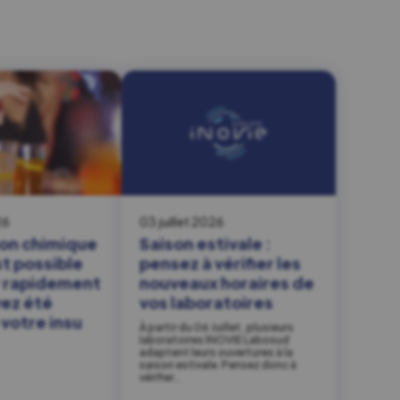
26
03 juillet 2026
on chimique
Saison estivale :
est possible
pensez à vérifier les
r rapidement
nouveaux horaires de
vez été
vos laboratoires
votre insu
À partir du 06 Juillet, plusieurs
laboratoires INOVIE Labosud
adaptent leurs ouvertures à la
saison estivale. Pensez donc à
vérifier…