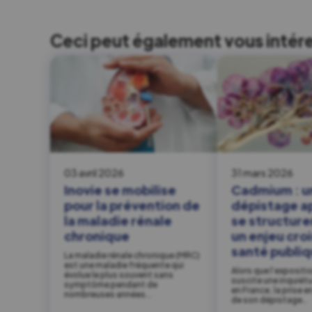
Ceci peut également vous intér
03 avril 2026
31 mars 2026
Inovie se mobilise
Cadmium : u
pour la prévention de
dépistage a
la maladie rénale
se structure
chronique
un enjeu cro
santé publi
La maladie rénale chronique (MRC)
est une maladie fréquente qui
Alors que l’exposit
évolue le plus souvent sans
suscite une inquiét
symptôme pendant de
en France, la prise e
nombreuses années….
de son dépistage…