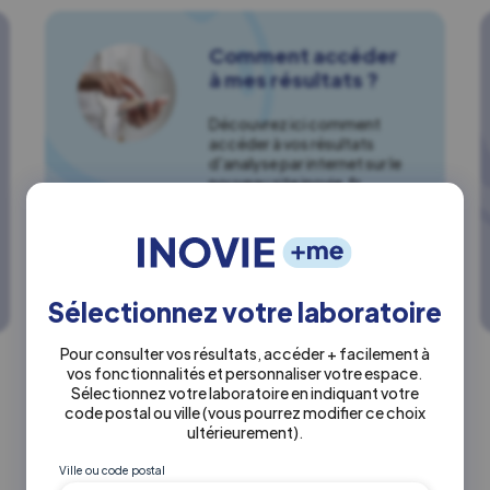
Comment accéder
à mes résultats ?
Découvrez ici comment
accéder à vos résultats
d'analyse par internet sur le
nouveau site inovie.fr
Résultats
Sélectionnez votre laboratoire
Pour consulter vos résultats, accéder + facilement à
vos fonctionnalités et personnaliser votre espace.
Sélectionnez votre laboratoire en indiquant votre
code postal ou ville
(vous pourrez modifier ce choix
ultérieurement)
.
Ville ou code postal