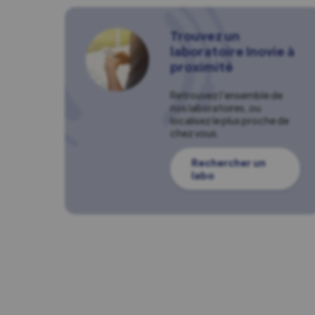
Trouvez un
laboratoire Inovie à
proximité
Retrouvez l'ensemble de
nos laboratoires, ou
localisez le plus proche de
chez vous.
Rechercher un
labo