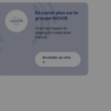
En savoir plus sur le
groupe INOVIE
Un acteur majeur du
diagnostic médical en
France.
Accéder au site
↗