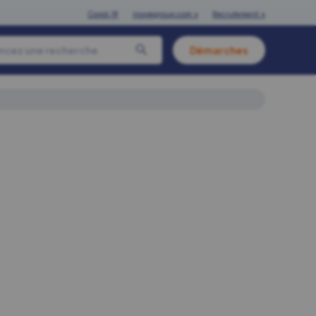
Covid-19
inoviegroup.com ↗
Recrutement ↗
Démarches