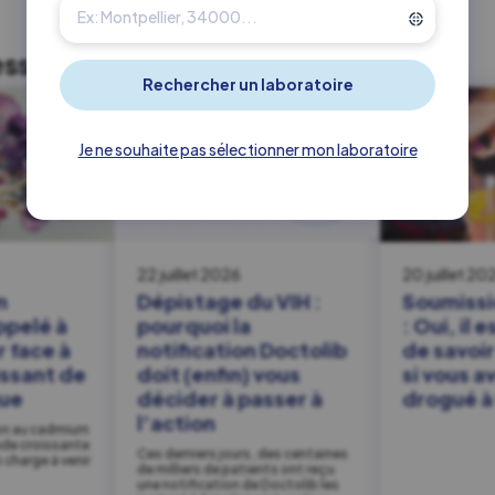
esser
Toute notre actualité
Je ne souhaite pas sélectionner mon laboratoire
22 juillet 2026
20 juillet 20
n
Dépistage du VIH :
Soumissi
ppelé à
pourquoi la
: Oui, il 
r face à
notification Doctolib
de savoi
issant de
doit (enfin) vous
si vous a
que
décider à passer à
drogué à 
l’action
ion au cadmium
ude croissante
Ces derniers jours, des centaines
n charge à venir
de milliers de patients ont reçu
une notification de Doctolib les