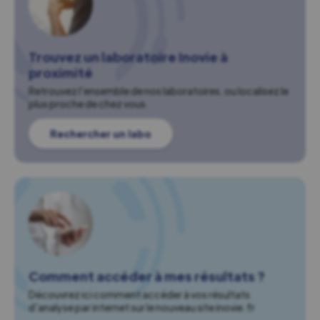
Trouvez un laboratoire Inovie à
proximité
Retrouvez l'ensemble de nos laboratoires, ou localisez le
plus proche de chez vous.
Rechercher un labo
Comment accéder à mes résultats ?
Découvrez ici comment accéder à vos résultats
d'analyse par internet sur le nouveau site inovie.fr