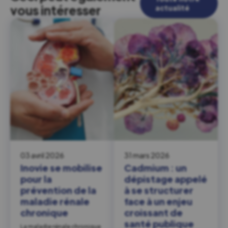
vous intéresser
actualité
03 avril 2026
31 mars 2026
Inovie se mobilise
Cadmium : un
pour la
dépistage appelé
prévention de la
à se structurer
maladie rénale
face à un enjeu
chronique
croissant de
santé publique
La maladie rénale chronique