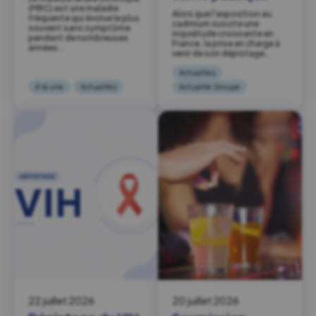
(MRC) est une maladie
Alors que l’exposition au
fréquente qui évolue le plus
cadmium suscite une
souvent sans symptôme
inquiétude croissante en
pendant de nombreuses
France, la prise en charge à
années….
venir de son dépistage…
Actualités
À la une
Actualités
Actualité Groupe
22 juillet 2026
20 juillet 2026