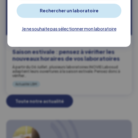
Je ne souhaite pas sélectionner mon laboratoire
03 juillet 2026
Saison estivale : pensez à vérifier les
nouveaux horaires de vos laboratoires
À partir du 06 Juillet, plusieurs laboratoires INOVIE Labosud
adaptent leurs ouvertures à la saison estivale. Pensez donc à
vérifier…
Actualité LBM
Toute notre actualité