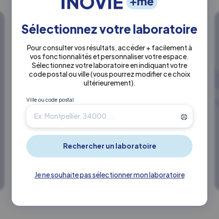
Sélectionnez votre laboratoire
Comment accéder
à mes résultats ?
Pour consulter vos résultats, accéder + facilement à
vos fonctionnalités et personnaliser votre espace.
Découvrez ici
Sélectionnez votre laboratoire en indiquant votre
code postal ou ville
(vous pourrez modifier ce choix
comment accéder à
ultérieurement)
.
vos résultats
d'analyse par
Ville ou code postal
internet sur le
nouveau site inovie.fr
Résultats
Je ne souhaite pas sélectionner mon laboratoire