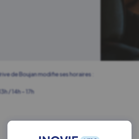
 drive de Boujan modifie ses horaires :
13h / 14h – 17h