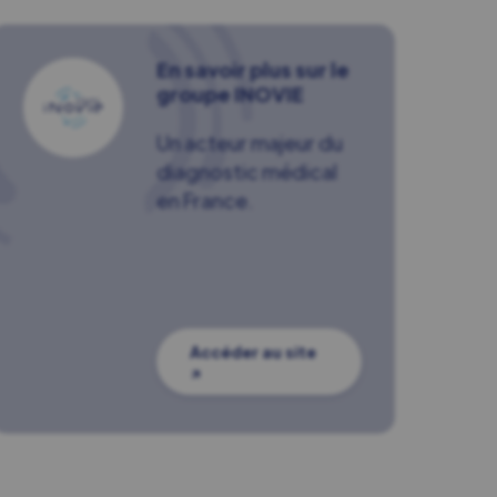
En savoir plus sur le
groupe INOVIE
Un acteur majeur du
diagnostic médical
en France.
Accéder au site
↗