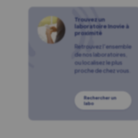
Trouvez un
laboratoire Inovie à
proximité
Retrouvez l'ensemble
de nos laboratoires,
ou localisez le plus
proche de chez vous.
Rechercher un
labo