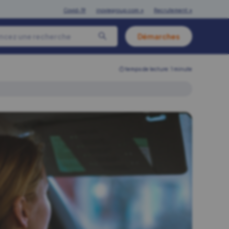
Covid-19
inoviegroup.com ↗
Recrutement ↗
Démarches
⏱︎ temps de lecture: 1 minute