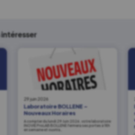
intéresser
29 juin 2026
Laboratoire BOLLENE –
Nouveaux Horaires
A compter du lundi 29 Juin 2026, votre laboratoire
INOVIE ProLAB BOLLENE fermera ses portes à 18h
en semaine et ouvrira…