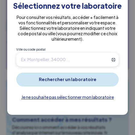
Sélectionnez votre laboratoire
Pour consulter vos résultats, accéder + facilement à
vos fonctionnalités et personnaliser votre espace.
Trouvez un laboratoire Inovie à
Sélectionnez votre laboratoire en indiquant votre
proximité
code postal ou ville
(vous pourrez modifier ce choix
ultérieurement)
.
Retrouvez l'ensemble de nos laboratoires, ou localisez le
plus proche de chez vous.
Ville ou code postal
Rechercher un labo
Je ne souhaite pas sélectionner mon laboratoire
Comment accéder à mes résultats ?
Découvrez ici comment accéder à vos résultats
d'analyse par internet sur le nouveau site inovie.fr