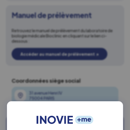
Manuel de prélèvement
Retrouvez le manuel de prélèvement du laboratoire de
biologie médicale Bioclinic en cliquant sur le lien ci-
dessous :
Accéder au manuel de prélèvement
↗
Coordonnées siège social
31 avenue Henri IV
75004 PARIS