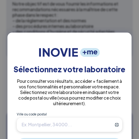
Notre objectif est de vous fournir les informations et
recommandations nécessaires à la maîtrise de cette
phase dans le respect :
– de la réglementation et des normes
– des procédures internes au laboratoire
– des conditions d’hygiène et de sécurité adaptées.
Consulter le manuel
↗
Sélectionnez votre laboratoire
Coordonnées siège social
Pour consulter vos résultats, accéder + facilement à
vos fonctionnalités et personnaliser votre espace.
Immeuble Altitude Houelbourg
Sélectionnez votre laboratoire en indiquant votre
Jarry 97122 BAIE-MAHAULT
code postal ou ville
(vous pourrez modifier ce choix
ultérieurement)
.
Ville ou code postal