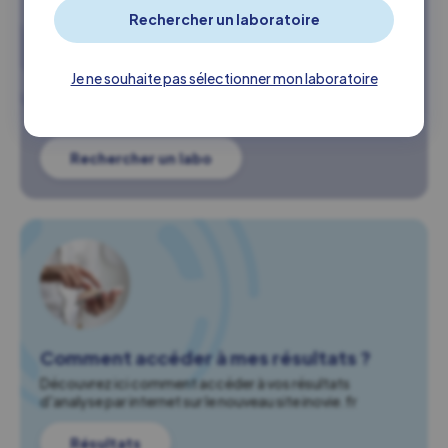
Trouvez un laboratoire Inovie à
proximité
Je ne souhaite pas sélectionner mon laboratoire
Retrouvez l'ensemble de nos laboratoires, ou localisez le
plus proche de chez vous.
Rechercher un labo
Comment accéder à mes résultats ?
Découvrez ici comment accéder à vos résultats
d'analyse par internet sur le nouveau site inovie.fr
Résultats