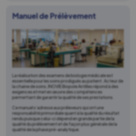
Manuel de Prélèvement
La réalisation des examens de biologie médicale est
essentielle pour les soins prodigués au patient. Acteur de
la chaine de soins, INOVIE Biopole Antilles répond à des
exigences et met en œuvre des compétences
permettant de garantir la qualité de ses prestations.
Ce manuel s’adresse aux préleveurs qui ont une
responsabilité primordiale quant à la qualité du résultat
rendu puisque celui-ci dépend en grande partie de la
qualité du prélèvement et de façon plus générale de la
qualité de la phase pré-analytique.