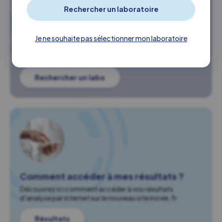
Trouvez un laboratoire Inovie à
proximité
Je ne souhaite pas sélectionner mon laboratoire
Retrouvez l'ensemble de nos laboratoires, ou localisez le
plus proche de chez vous.
Rechercher un labo
Comment accéder à mes résultats ?
Découvrez ici comment accéder à vos résultats
d'analyse par internet sur le nouveau site inovie.fr
Résultats