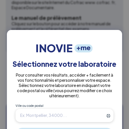
disponible sur le site Internet du Cofrac www.cofrac.fr,
Espace Documentaire.
Le manuel de prélèvement
Cliquez sur le bouton pour accéder à notre manuel de
prélèvement et le référentiel des examens.
Manuel de prélèvement
↗
Sélectionnez votre laboratoire
Coordonnées siège social
Pour consulter vos résultats, accéder + facilement à
vos fonctionnalités et personnaliser votre espace.
2 Boulevard de Fleurus
Sélectionnez votre laboratoire en indiquant votre
87000 Limoges
code postal ou ville
(vous pourrez modifier ce choix
ultérieurement)
.
Ville ou code postal