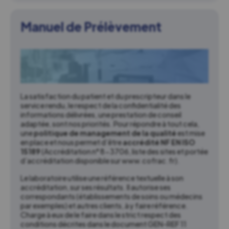
Manuel de Prélèvement
La satisfaction du patient et du prescripteur dans le
service rendu, le respect de la confidentialité des
informations délivrées, une prestation de conseil
adaptée, sont nos priorités. Pour répondre à tout cela,
une
politique de management de la qualité
est mise
en place et nous permet d’être
accrédité NF EN ISO
15189
(Accréditation n° 8-3706, liste des sites et portée
d’accréditation disponible sur www.cofrac.fr).
Le laboratoire utilise une référence textuelle à son
accréditation, sur ses résultats. Il autorise ses
correspondants (établissements de soins ou médecins
par exemples) et autres clients, à y faire référence.
Charge à eux de le faire dans le strict respect des
conditions décrites dans le document GEN-REF 11