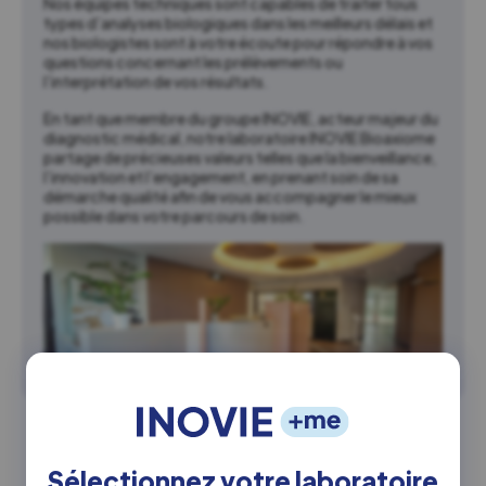
Nos équipes techniques sont capables de traiter tous
types d’analyses biologiques dans les meilleurs délais et
nos biologistes sont à votre écoute pour répondre à vos
questions concernant les prélèvements ou
l’interprétation de vos résultats.
En tant que membre du groupe INOVIE, acteur majeur du
diagnostic médical, notre laboratoire INOVIE Bioaxiome
partage de précieuses valeurs telles que la bienveillance,
l’innovation et l’engagement, en prenant soin de sa
démarche qualité afin de vous accompagner le mieux
possible dans votre parcours de soin.
Coordonnées siège social
Sélectionnez votre laboratoire