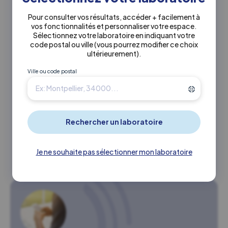
226 allée De Seville
Pour consulter vos résultats, accéder + facilement à
30 000 Nîmes
vos fonctionnalités et personnaliser votre espace.
Sélectionnez votre laboratoire en indiquant votre
code postal ou ville
(vous pourrez modifier ce choix
Mentions légales
ultérieurement)
.
Forme juridique et dénomination sociale
Ville ou code postal
SELAS INOVIE BIOAXIOME
SIRET
331 645 424 R.C.S. Nîmes
Montant du capital social
22 184 917,92 €
Je ne souhaite pas sélectionner mon laboratoire