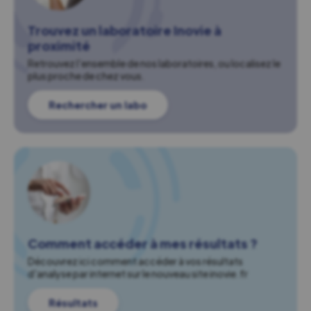
Trouvez un laboratoire Inovie à
proximité
Retrouvez l'ensemble de nos laboratoires, ou localisez le
plus proche de chez vous.
Rechercher un labo
Comment accéder à mes résultats ?
Découvrez ici comment accéder à vos résultats
d'analyse par internet sur le nouveau site inovie.fr
Résultats