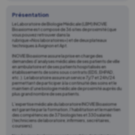
Présentation
Le Laboratoire de Biologie Médicale (LBM) INOVIE
Bioaxiome est composé
de 36 sites
de proximité (que
vous pouvez retrouver dans la
rubrique «Nos laboratoires») et de deux plateaux
techniques à Avignon et Apt.
INOVIE Bioaxiome assure la prise en charge des
demandes d’analyses médicales de ses patients de ville
en ambulatoire et de ses patients hospitalisés en
établissements de soins sous contrats (EDS, EHPAD,
etc.). Le laboratoire assure un service 7j/7 et 24h/24
permettant de participer à la continuité des soins et le
maintien d’une biologie médicale de proximité auprès du
plus grand nombre de ses patients.
L’expertise médicale du laboratoire INOVIE Bioaxiome
est garantie par la formation, l’habilitation et le maintien
des compétences de
37 biologistes et 330 salariés
(techniciens de laboratoire, infirmiers, secrétaires,
coursiers
).