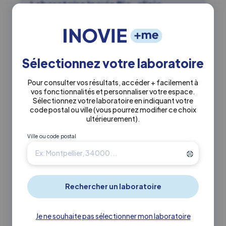
Laboratoire Inovie Bio-clinic
Montesson
Actuellement fermé
Sélectionnez votre laboratoire
0130159210
Pour consulter vos résultats, accéder + facilement à
vos fonctionnalités et personnaliser votre espace.
Sélectionnez votre laboratoire en indiquant votre
63 avenue paul doumer 78360
code postal ou ville
(vous pourrez modifier ce choix
Montesson
ultérieurement)
.
Ville ou code postal
En savoir +
Itinéraire ↗
6.7 km
INOVIE
•
Biofutur
Inovie Biofutur Maisons Laffitte
Je ne souhaite pas sélectionner mon laboratoire
Actuellement fermé