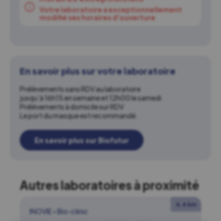
Votre laboratoire a exceptionnellement
modifié ses horaires d'ouverture
En savoir plus sur votre laboratoire
Prélèvements sans RDV au laboratoire
jusqu’à 16h15 en semaine et 12h00 le samedi
Prélèvements à domicile sur RDV
Le port du masque est recommandé.
En savoir plus sur Biofutur
Autres laboratoires à proximité
4.4 km
INOVIE
•
Bio-clinic