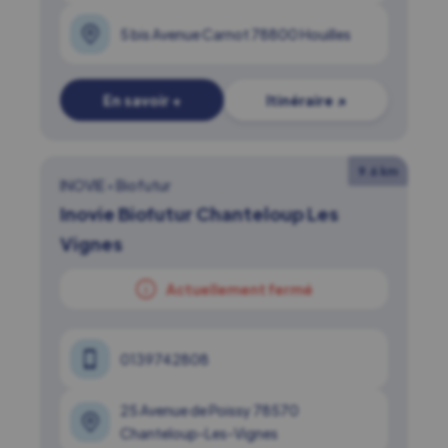
5 bis Avenue Carnot 78800 Houilles
En savoir +
Itinéraire ↗
9.6 km
INOVIE
•
Biofutur
Inovie Biofutur Chanteloup Les
Vignes
Actuellement fermé
0139742808
25 Avenue de Poissy 78570
Chanteloup-Les-Vignes