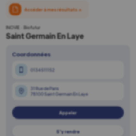
Accéder à mes résultats
↗
INOVIE
Biofutur
Saint Germain En Laye
Coordonnées
0134511152
31 Rue de Paris
78100 Saint Germain En Laye
Appeler
S'y rendre