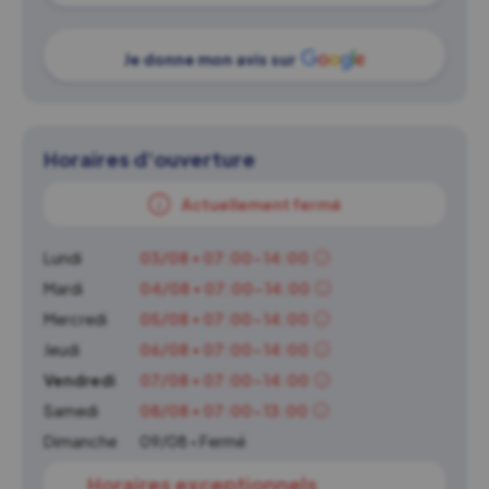
Je donne mon avis sur
Horaires d'ouverture
Actuellement fermé
Lundi
03/08 • 07:00-14:00
Mardi
04/08 • 07:00-14:00
Mercredi
05/08 • 07:00-14:00
Jeudi
06/08 • 07:00-14:00
Vendredi
07/08 • 07:00-14:00
Samedi
08/08 • 07:00-13:00
Dimanche
09/08 • Fermé
Horaires exceptionnels