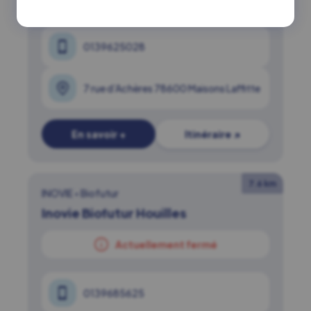
0139625028
7 rue d’Achères 78600 Maisons Laffitte
En savoir +
Itinéraire ↗
7.6 km
INOVIE
•
Biofutur
Inovie Biofutur Houilles
Actuellement fermé
0139685625