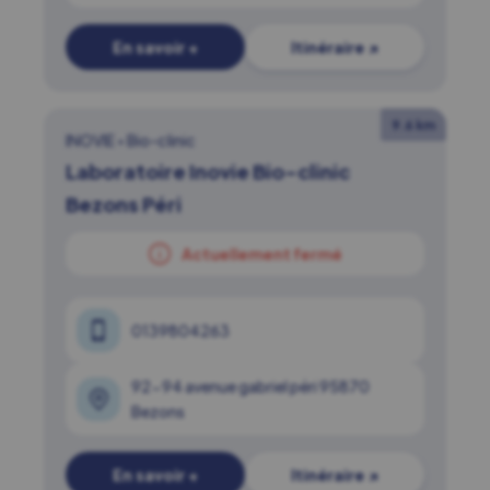
En savoir +
Itinéraire ↗
9.6 km
INOVIE
•
Bio-clinic
Laboratoire Inovie Bio-clinic
Bezons Péri
Actuellement fermé
0139804263
92-94 avenue gabriel péri 95870
Bezons
En savoir +
Itinéraire ↗