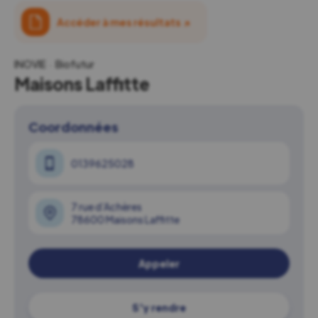
Accéder à mes résultats
↗
INOVIE
Biofutur
Maisons Laffitte
Coordonnées
0139625028
7 rue d’Achères
78600 Maisons Laffitte
Appeler
S'y rendre