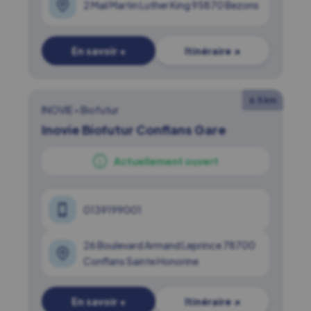
2 Mail Martin Luther King 95870 Bezons
En savoir +
Itinéraire ↗
6.5 km
INOVIE
•
Biofutur
Inovie Biofutur Conflans Gare
Actuellement ouvert
0139199001
26 Boulevard Armand Leprince 78700
Conflans Sainte Honorine
En savoir +
Itinéraire ↗