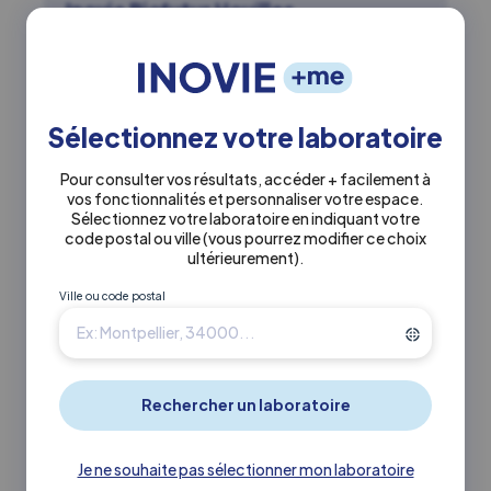
Inovie Biofutur Houilles
Actuellement ouvert
Sélectionnez votre laboratoire
0139685625
Pour consulter vos résultats, accéder + facilement à
vos fonctionnalités et personnaliser votre espace.
5 bis Avenue Carnot 78800 Houilles
Sélectionnez votre laboratoire en indiquant votre
code postal ou ville
(vous pourrez modifier ce choix
ultérieurement)
.
En savoir +
Itinéraire ↗
Ville ou code postal
4.4 km
INOVIE
•
Bio-clinic
Laboratoire Inovie Bio-clinic
Montesson
Je ne souhaite pas sélectionner mon laboratoire
Actuellement ouvert