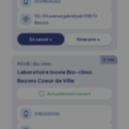
0139804263
92-94 avenue gabriel péri 95870
Bezons
En savoir +
Itinéraire ↗
5.7 km
INOVIE
•
Bio-clinic
Laboratoire Inovie Bio-clinic
Bezons Coeur de Ville
Actuellement ouvert
0183355100