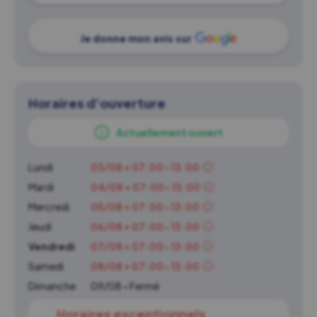
Je donne mon avis sur
Horaires d'ouverture
Actuellement ouvert
Lundi
03/08 • 07:00-13:00
Mardi
04/08 • 07:00-13:00
Mercredi
05/08 • 07:00-13:00
Jeudi
06/08 • 07:00-13:00
Vendredi
07/08 • 07:00-13:00
Samedi
08/08 • 07:00-13:00
Dimanche
09/08 • Fermé
Horaires exceptionnels