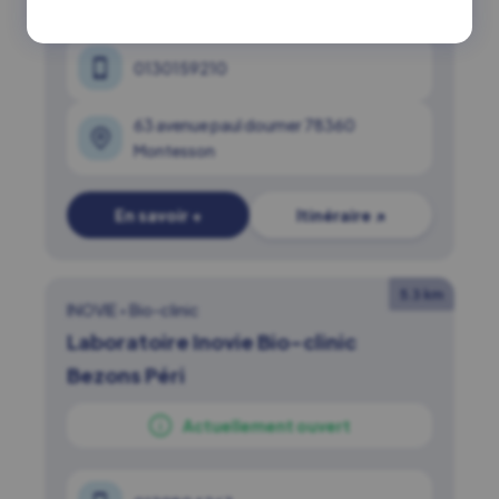
0130159210
63 avenue paul doumer 78360
Montesson
En savoir +
Itinéraire ↗
5.3 km
INOVIE
•
Bio-clinic
Laboratoire Inovie Bio-clinic
Bezons Péri
Actuellement ouvert