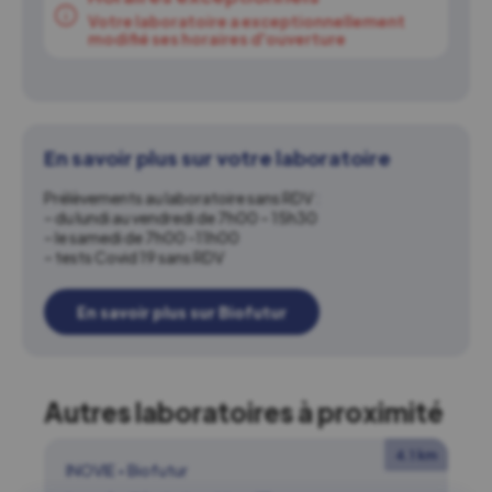
Votre laboratoire a exceptionnellement
modifié ses horaires d'ouverture
En savoir plus sur votre laboratoire
Prélèvements au laboratoire sans RDV :
– du lundi au vendredi de 7h00 – 15h30
– le samedi de 7h00 -11h00
– tests Covid 19 sans RDV
En savoir plus sur Biofutur
Autres laboratoires à proximité
4.1 km
INOVIE
•
Biofutur