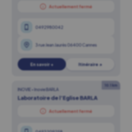
Actuellement fermé
0492980042
3 rue Jean Jaurès 06400 Cannes
En savoir +
Itinéraire ↗
10.1 km
INOVIE
•
Inovie BARLA
Laboratoire de l’Eglise BARLA
Actuellement fermé
0493209258