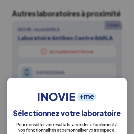
Autres laboratoires à proximité
1.0 km
INOVIE
•
Inovie BARLA
Laboratoire Antibes Centre BARLA
Actuellement fermé
0493000065
24 Av. Robert Soleau 06600 Antibes
En savoir +
Itinéraire ↗
Sélectionnez votre laboratoire
Pour consulter vos résultats, accéder + facilement à
vos fonctionnalités et personnaliser votre espace.
5.4 km