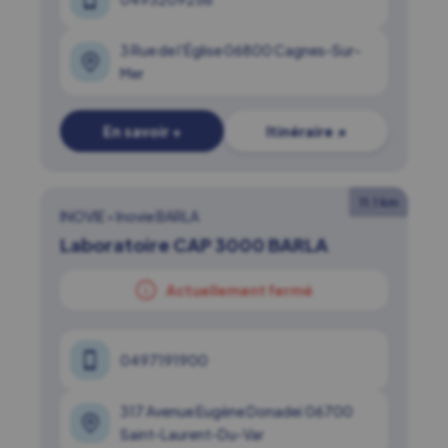
3 Rue de l'Église 06800 Cagnes-Sur-
Mer
En savoir +
Itinéraire ↗
11.1 km
INOVIE
•
Inovie BARLA
Laboratoire CAP 3000 BARLA
Actuellement fermé
0497191900
317 Avenue Eugène Donadeï 06700
Saint-Laurent-Du-Var