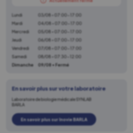
Actuellement fermé
Lundi
03/08 • 07:00-17:00
Mardi
04/08 • 07:00-17:00
Mercredi
05/08 • 07:00-17:00
Jeudi
06/08 • 07:00-17:00
Vendredi
07/08 • 07:00-17:00
Samedi
08/08 • 07:30-12:00
Dimanche
09/08 • Fermé
En savoir plus sur votre laboratoire
Laboratoire de biologie médicale SYNLAB
BARLA
En savoir plus sur Inovie BARLA