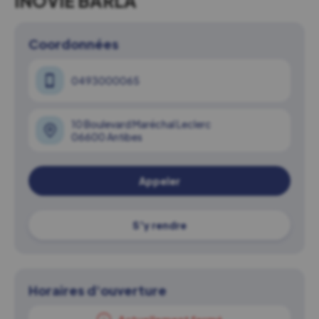
INOVIE BARLA
Coordonnées
0493000065
10 Boulevard Maréchal Leclerc
06600 Antibes
Appeler
S'y rendre
Horaires d'ouverture