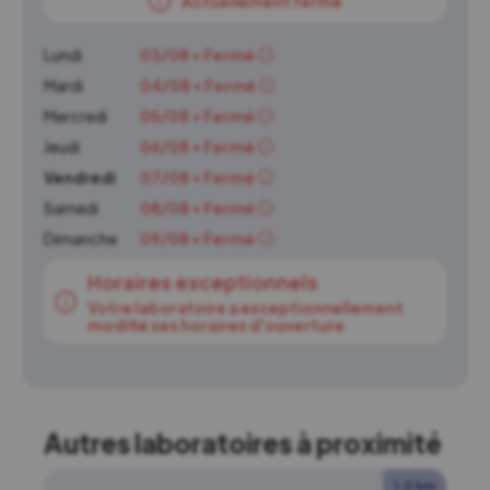
Actuellement fermé
Lundi
03/08 • Fermé
Mardi
04/08 • Fermé
Mercredi
05/08 • Fermé
Jeudi
06/08 • Fermé
Vendredi
07/08 • Fermé
Samedi
08/08 • Fermé
Dimanche
09/08 • Fermé
Horaires exceptionnels
Votre laboratoire a exceptionnellement
modifié ses horaires d'ouverture
Autres laboratoires à proximité
1.0 km