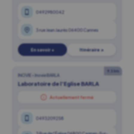
0492980042
3 rue Jean Jaurès 06400 Cannes
En savoir +
Itinéraire ↗
9.3 km
INOVIE
•
Inovie BARLA
Laboratoire de l’Eglise BARLA
Actuellement fermé
0493209258
3 Rue de l'Église 06800 Cagnes-Sur-