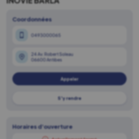
INOVIE BARLA
Coordonnées
0493000065
24 Av. Robert Soleau
06600 Antibes
Appeler
S'y rendre
Horaires d'ouverture