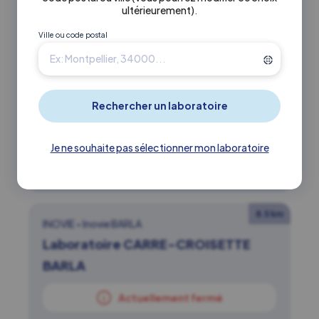
ultérieurement)
.
Actuellement fermé
Ville ou code postal
0493645353
4 AVENUE DU TAPIS VERT 06220
Vallauris
Je ne souhaite pas sélectionner mon laboratoire
En savoir +
Itinéraire ↗
8.5 km
INOVIE
•
Inovie BARLA
Laboratoire CARRE-CROISETTE
BARLA
Actuellement fermé