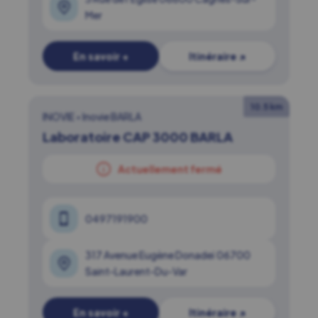
Mer
En savoir +
Itinéraire ↗
10.5 km
INOVIE
•
Inovie BARLA
Laboratoire CAP 3000 BARLA
Actuellement fermé
0497191900
317 Avenue Eugène Donadeï 06700
Saint-Laurent-Du-Var
En savoir +
Itinéraire ↗