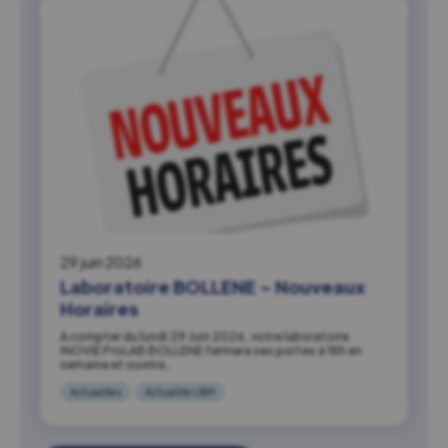
29 juin 2026
Laboratoire BOLLENE – Nouveaux
Horaires
A compter du lundi 29 Juin 2026, votre laboratoire
INOVIE ProLAB BOLLENE fermera ses portes à 18h en
semaine et ouvrira…
Actualités
Actualité LBM