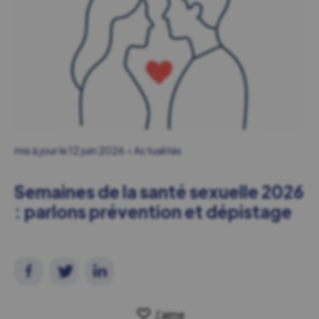
mis à jour le
12 juin 2026
Actualités
Semaines de la santé sexuelle 2026
: parlons prévention et dépistage
J'aime