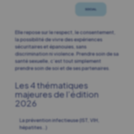
Elle repose sur le respect, le consentement,
la possibilité de vivre des expériences
sécuritaires et épanouies, sans
discrimination ni violence. Prendre soin de sa
santé sexuelle, c’est tout simplement
prendre soin de soi et de ses partenaires.
Les 4 thématiques
majeures de l’édition
2026
La prévention infectieuse (IST, VIH,
hépatites…)