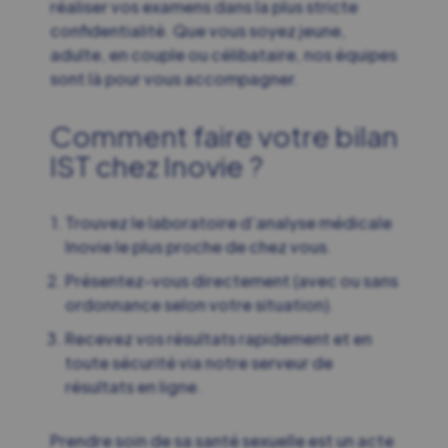
réaliser vos examens dans la plus stricte
confidentialité. Que vous soyez jeune,
adulte, en couple ou célibataire, nos équipes
sont là pour vous accompagner.
Comment faire votre bilan
IST chez
Inovie
?
Trouvez le laboratoire d’analyse médicale
Inovie le plus proche de chez vous.
Présentez-vous directement (avec ou sans
ordonnance selon votre situation).
Recevez vos résultats rapidement et en
toute sécurité via notre serveur de
résultats en ligne.
Prendre soin de sa santé sexuelle est un acte