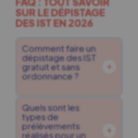
FAQ : TOUT SAVOIR
SUR LE DÉPISTAGE
DES IST EN 2026
Comment faire un
dépistage des IST
gratuit et sans
ordonnance ?
Quels sont les
types de
prélèvements
réalisés pour un