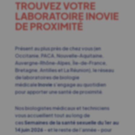
TROUVEZ VOTRE
LABORATOIRE INOVIE
DE PROXIMITÉ
Présent au plus près de chez vous (en
Occitanie, PACA, Nouvelle-Aquitaine,
Auvergne-Rhône-Alpes, Île-de-France,
Bretagne, Antilles et La Réunion), le réseau
de laboratoires de biologie
médicale
Inovie
s’engage au quotidien
pour apporter une santé de proximité.
Nos biologistes médicaux et techniciens
vous accueillent tout au long de
ces
Semaines de la santé sexuelle du 1er au
14 juin 2026
– et le reste de l’année – pour