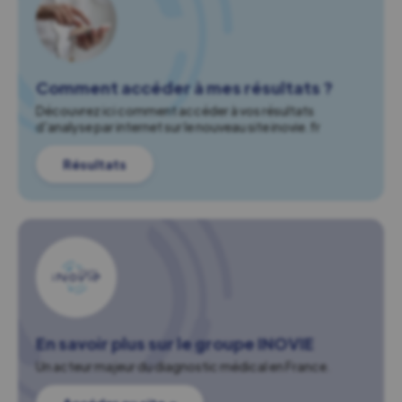
Comment accéder à mes résultats ?
Découvrez ici comment accéder à vos résultats
d'analyse par internet sur le nouveau site inovie.fr
Résultats
En savoir plus sur le groupe INOVIE
Un acteur majeur du diagnostic médical en France.