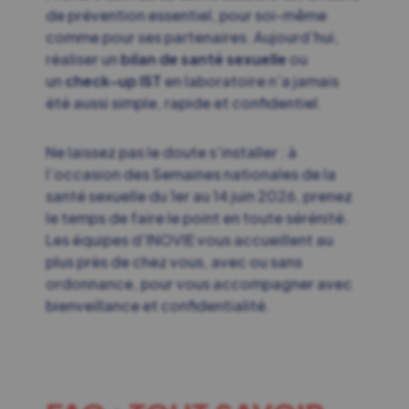
de prévention essentiel, pour soi-même
comme pour ses partenaires. Aujourd’hui,
réaliser un
bilan de santé sexuelle
ou
un
check-up IST
en laboratoire n’a jamais
été aussi simple, rapide et confidentiel.
Ne laissez pas le doute s’installer : à
l’occasion des Semaines nationales de la
santé sexuelle du 1er au 14 juin 2026, prenez
le temps de faire le point en toute sérénité.
Les équipes d’INOVIE vous accueillent au
plus près de chez vous, avec ou sans
ordonnance, pour vous accompagner avec
bienveillance et confidentialité.