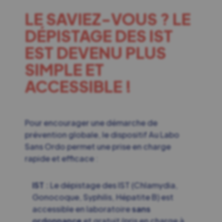
LE SAVIEZ-VOUS ? LE
DÉPISTAGE DES IST
EST DEVENU PLUS
SIMPLE ET
ACCESSIBLE !
Pour encourager une démarche de
prévention globale, le dispositif Au Labo
Sans Ordo permet une prise en charge
rapide et efficace :
IST :
Le dépistage des IST (Chlamydia,
Gonocoque, Syphilis, Hépatite B) est
accessible en laboratoire
sans
ordonnance
et gratuit (pris en charge à