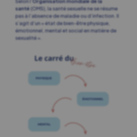
Selon l’
Organisation mondiale de la
santé
(OMS), la santé sexuelle ne se résume
pas à l’absence de maladie ou d’infection. Il
s’agit d’un
« état de bien-être physique,
émotionnel, mental et social en matière de
sexualité »
.