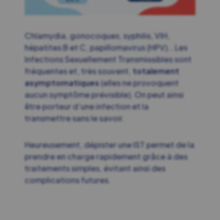
Chlamydia, gonocoques, syphilis, VIH,
hépatites B et C, papillomavirus (HPV)… Les
Infections Sexuellement Transmissibles sont
fréquentes et, très souvent,
totalement
asymptomatiques
(elles ne provoquent
aucun symptôme prévisible). On peut ainsi
être porteur d’une infection et la
transmettre sans le savoir.
Heureusement, dépister une IST permet de la
prendre en charge rapidement grâce à des
traitements simples, évitant ainsi des
complications futures.