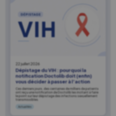
22 juillet 2026
Dépistage du VIH : pourquoi la
notification Doctolib doit (enfin)
vous décider à passer à l’action
Ces derniers jours, des centaines de milliers de patients
ont reçu une notification de Doctolib les incitant à faire
le point sur leur dépistage des infections sexuellement
transmissibles.
Actualités