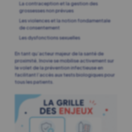
La contraception et la gestion des
grossesses non prévues
Les violences et la notion fondamentale
de consentement
Les dysfonctions sexuelles
En tant qu’acteur majeur de la santé de
proximité,
Inovie
se mobilise activement sur
le volet de la
prévention infectieuse
en
facilitant l’accès aux tests biologiques pour
tous les
patients
.