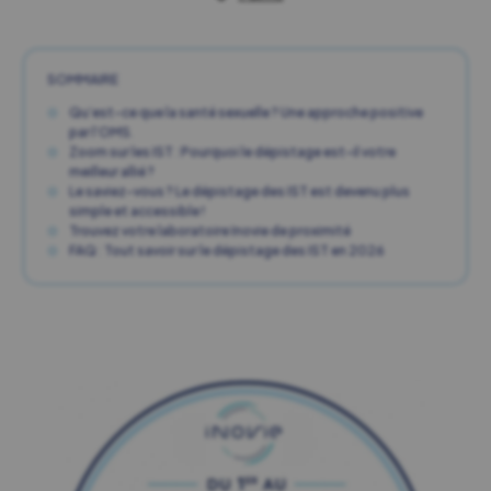
SOMMAIRE
Qu’est-ce que la santé sexuelle ? Une approche positive
par l’OMS.
Zoom sur les IST : Pourquoi le dépistage est-il votre
meilleur allié ?
Le saviez-vous ? Le dépistage des IST est devenu plus
simple et accessible !
Trouvez votre laboratoire Inovie de proximité
FAQ : Tout savoir sur le dépistage des IST en 2026