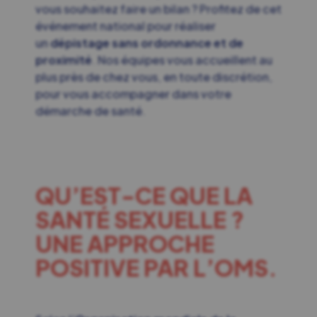
vous souhaitez faire un bilan ? Profitez de cet
événement national pour réaliser
un
dépistage sans ordonnance et de
proximité
. Nos équipes vous accueillent au
plus près de chez vous, en toute discrétion,
pour vous accompagner dans votre
démarche de santé.
QU’EST-CE QUE LA
SANTÉ SEXUELLE ?
UNE APPROCHE
POSITIVE PAR L’OMS.