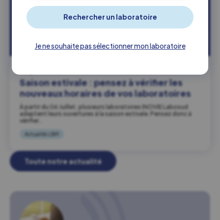
Je ne souhaite pas sélectionner mon laboratoire
03 juillet 2026
Saison estivale : pensez à vérifier les
nouveaux horaires de vos laboratoires
À partir du 06 Juillet, plusieurs laboratoires INOVIE Labosud
adaptent leurs ouvertures à la saison estivale. Pensez donc à
vérifier…
Actualité LBM
Toute notre actualité