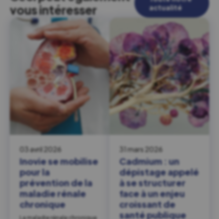
vous intéresser
actualité
03 avril 2026
31 mars 2026
Inovie se mobilise
Cadmium : un
pour la
dépistage appelé
prévention de la
à se structurer
maladie rénale
face à un enjeu
chronique
croissant de
santé publique
La maladie rénale chronique