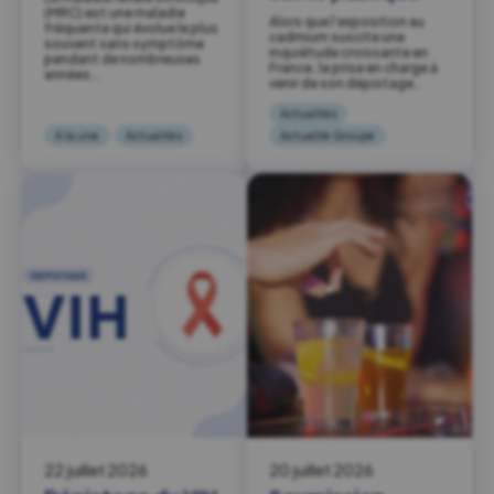
(MRC) est une maladie
Alors que l’exposition au
fréquente qui évolue le plus
cadmium suscite une
souvent sans symptôme
inquiétude croissante en
pendant de nombreuses
France, la prise en charge à
années….
venir de son dépistage…
Actualités
À la une
Actualités
Actualité Groupe
22 juillet 2026
20 juillet 2026