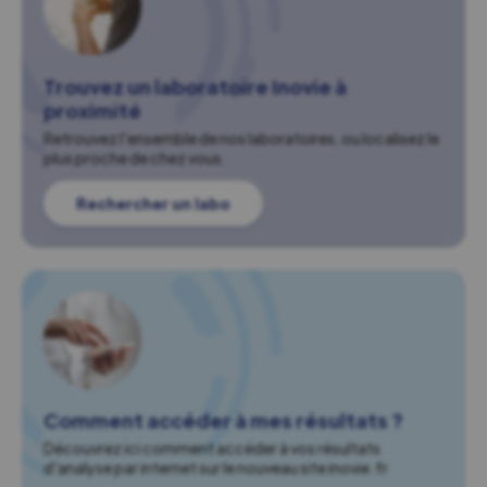
Trouvez un laboratoire Inovie à
proximité
Retrouvez l'ensemble de nos laboratoires, ou localisez le
plus proche de chez vous.
Rechercher un labo
Comment accéder à mes résultats ?
Découvrez ici comment accéder à vos résultats
d'analyse par internet sur le nouveau site inovie.fr