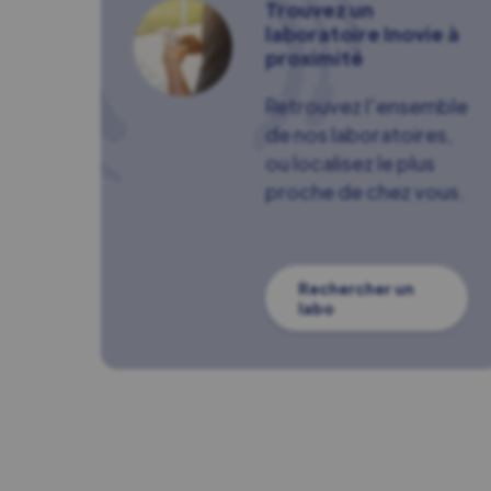
Trouvez un
laboratoire Inovie à
proximité
Retrouvez l'ensemble
de nos laboratoires,
ou localisez le plus
proche de chez vous.
Rechercher un
labo