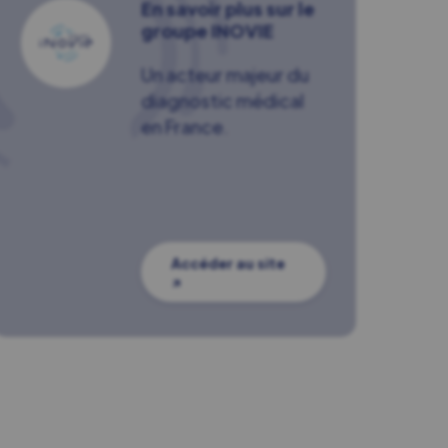
En savoir plus sur le
groupe INOVIE
Un acteur majeur du
diagnostic médical
en France.
Accéder au site
↗