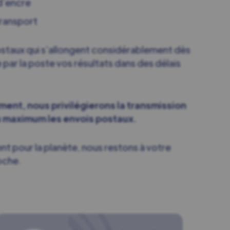
d’encre
transport
staux qui s’allongent considérablement dès
par la poste vos résultats dans des délais
ment, nous privilégierons la transmission
au maximum les envois postaux.
 pour la planète, nous restons à votre
oche.