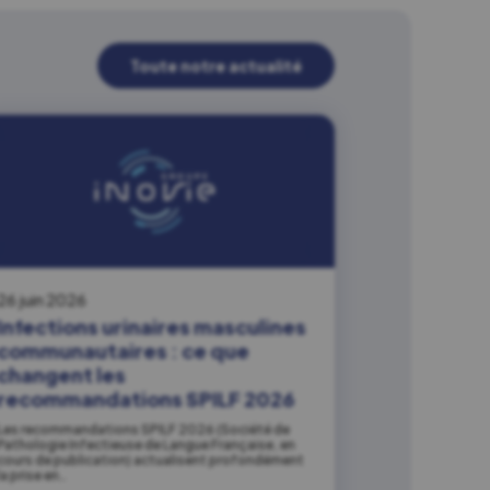
Toute notre actualité
26 juin 2026
Infections urinaires masculines
communautaires : ce que
changent les
recommandations SPILF 2026
Les recommandations SPILF 2026 (Société de
Pathologie Infectieuse de Langue Française, en
cours de publication) actualisent profondément
la prise en…