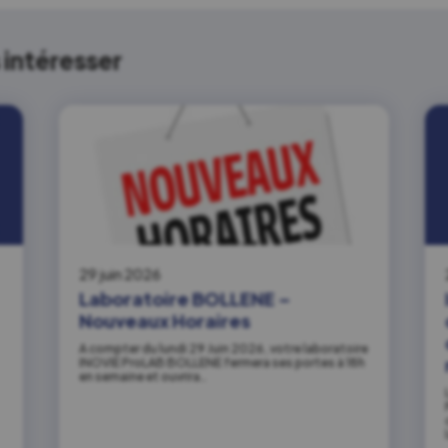
intéresser
29 juin 2026
Laboratoire BOLLENE –
Nouveaux Horaires
A compter du lundi 29 Juin 2026, votre laboratoire
INOVIE ProLAB BOLLENE fermera ses portes à 18h
en semaine et ouvrira…