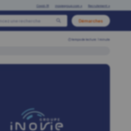
Covid-19
inoviegroup.com ↗
Recrutement ↗
Démarches
⏱︎ temps de lecture: 1 minute