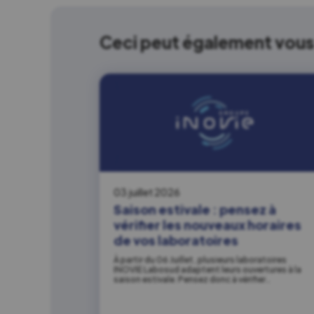
Ceci peut également vous 
03 juillet 2026
Saison estivale : pensez à
vérifier les nouveaux horaires
de vos laboratoires
À partir du 06 Juillet, plusieurs laboratoires
INOVIE Labosud adaptent leurs ouvertures à la
saison estivale. Pensez donc à vérifier…