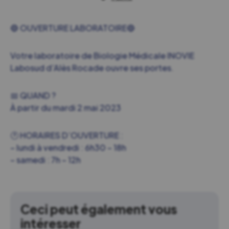
🔵 OUVERTURE LABORATOIRE🔵
Votre laboratoire de Biologie Médicale INOVIE
Labosud d’Alès Rocade ouvre ses portes.
📅 QUAND ?
À partir du mardi 2 mai 2023
🕐 HORAIRES D’OUVERTURE :
– lundi à vendredi : 6h30 – 18h
– samedi : 7h – 12h
Ceci peut également vous
intéresser