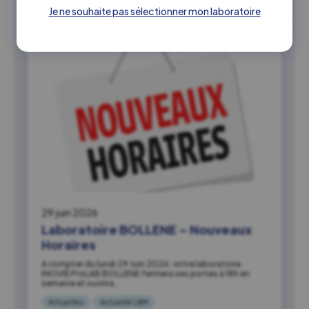
Je ne souhaite pas sélectionner mon laboratoire
29 juin 2026
Laboratoire BOLLENE – Nouveaux
Horaires
A compter du lundi 29 Juin 2026, votre laboratoire
INOVIE ProLAB BOLLENE fermera ses portes à 18h en
semaine et ouvrira…
Actualités
Actualité LBM