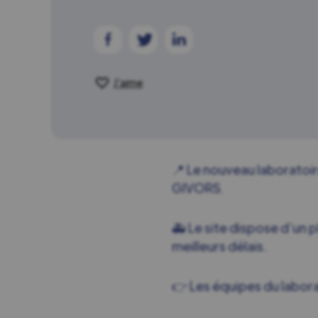
J'aime
📍 Le nouveau laboratoir
GIVORS.
🚑 Le site dispose d’un 
meilleurs délais.
👉 Les équipes du laborat