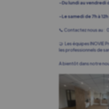
-Du lundi au vendredi d
-Le samedi de 7h à 12h
📞 Contactez nous au : 
🤝 Les équipes INOVIE P
les professionnels de sa
A bientôt dans notre nou