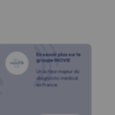
En savoir plus sur le
groupe INOVIE
Un acteur majeur du
diagnostic médical
en France.