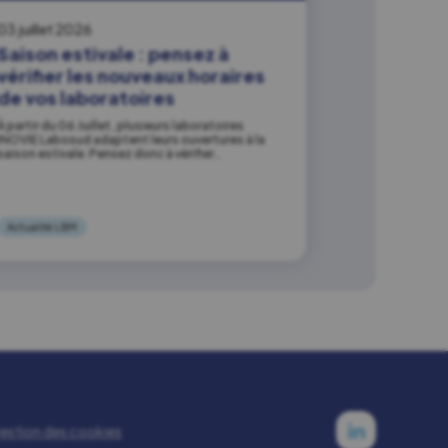
03 juillet 2026
Saison estivale : pensez à
vérifier les nouveaux horaires
de vos laboratoires
À partir du 06 Juillet, plusieurs laboratoires
INOVIE Labosud adaptent leurs ouvertures à la
saison estivale. Pensez donc à vérifier…
Actualité LBM
estion des cookies