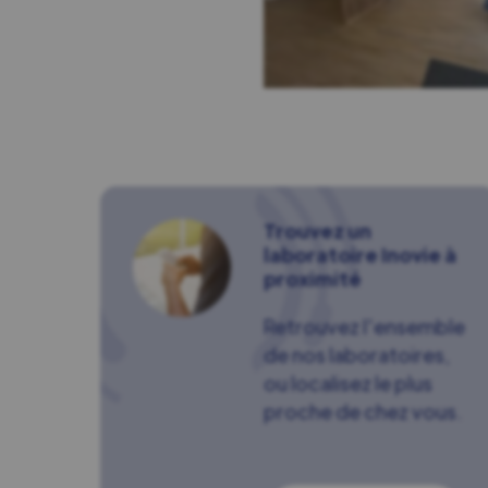
Trouvez un
laboratoire Inovie à
proximité
Retrouvez l'ensemble
de nos laboratoires,
ou localisez le plus
proche de chez vous.