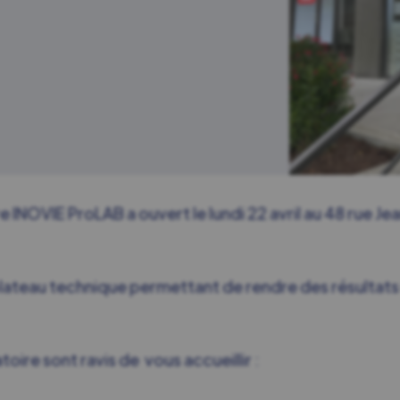
e INOVIE ProLAB a ouvert le lundi 22 avril au 48 rue J
plateau technique permettant de rendre des résultats
oire sont ravis de vous accueillir :