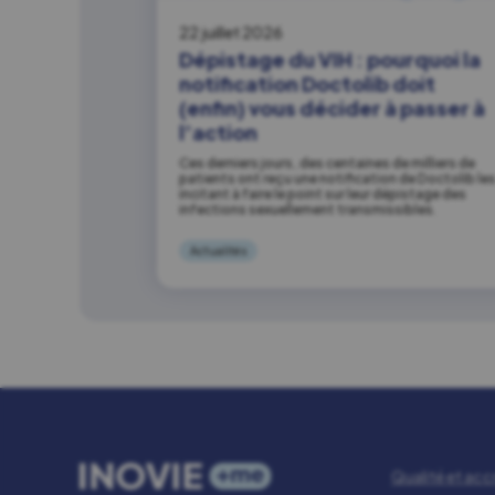
22 juillet 2026
Dépistage du VIH : pourquoi la
notification Doctolib doit
(enfin) vous décider à passer à
l’action
Ces derniers jours, des centaines de milliers de
patients ont reçu une notification de Doctolib le
incitant à faire le point sur leur dépistage des
infections sexuellement transmissibles.
Actualités
Qualité et acc