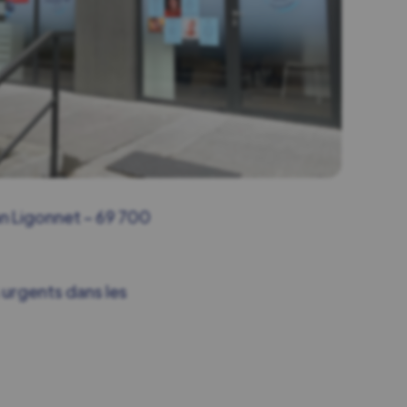
ean Ligonnet – 69 700
 urgents dans les