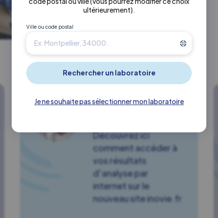
code postal ou ville
(vous pourrez modifier ce choix
ultérieurement)
.
Ville ou code postal
Je ne souhaite pas sélectionner mon laboratoire
Comment accéder
à mes résultats ?
Découvrez ici
comment accéder à
vos résultats
d'analyse par
internet sur le
nouveau site inovie.fr