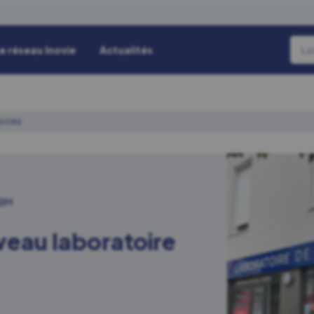
e réseau Inovie
Actualités
GIVORS
LBM
veau laboratoire