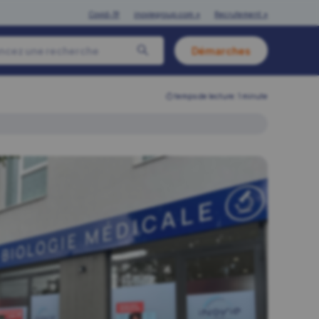
Covid-19
inoviegroup.com ↗
Recrutement ↗
Démarches
⏱︎ temps de lecture: 1 minute