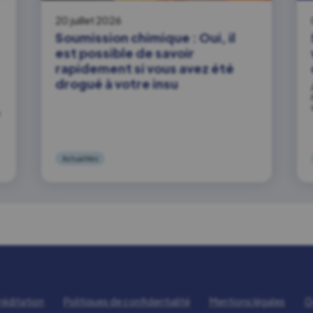
20 juillet 2026
Soumission chimique : Oui, il
est possible de savoir
rapidement si vous avez été
drogué à votre insu
s
Actualités
réditation
Politiques de confidentialité
Mentions légales
G