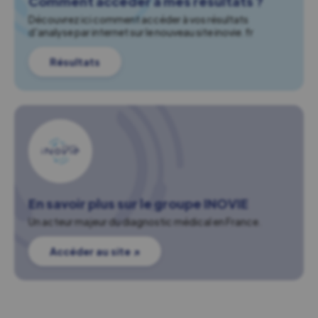
Comment accéder à mes résultats ?
Découvrez ici comment accéder à vos résultats
d'analyse par internet sur le nouveau site inovie.fr
Résultats
En savoir plus sur le groupe INOVIE
Un acteur majeur du diagnostic médical en France.
Accéder au site ↗