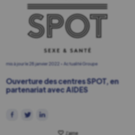
mis à jour le
28 janvier 2022
Actualité Groupe
Ouverture des centres SPOT, en
partenariat avec AIDES
J'aime