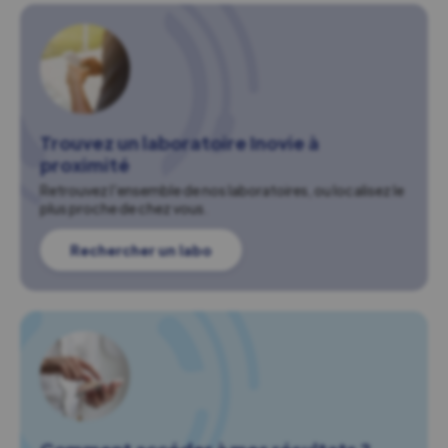
Trouvez un laboratoire Inovie à
proximité
Retrouvez l'ensemble de nos laboratoires, ou localisez le
plus proche de chez vous.
Rechercher un labo