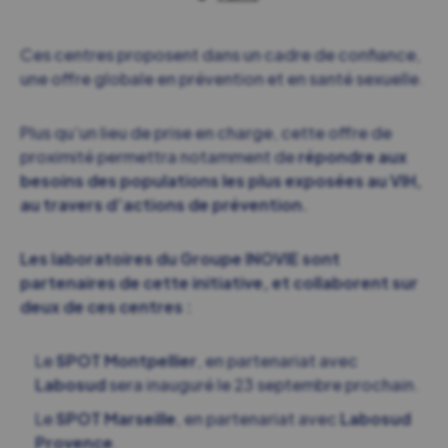
Ces centres proposent dans un cadre de confiance,
une offre globale en prévention et en santé sexuelle.
Plus qu’un lieu de prise en charge, cette offre de
proximité permettra notamment de
répondre aux
besoins des populations les plus exposées au VIH,
au travers d’actions de prévention.
Les laboratoires du Groupe INOVIE sont
partenaires de cette initiative, et collaborent sur
deux de ces centres :
Le
SPOT Montpellier
, en partenariat avec
Labosud
sera inauguré le 23 septembre prochain.
Le
SPOT Marseille
, en partenariat avec
Labosud
Provence
.