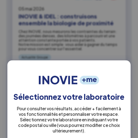
05 mai 2026
INOVIE & IDEL : construisons
ensemble la biologie de proximité
Chez INOVIE, nous mesurons les contraintes du terrain :
des journées denses, des kilomètres à parcourir et une
attention constante portée à vos patients.
Notre mission est simple : vous aider à gagner du temps
pour vous concentrer sur l’essentiel.
Actualité Groupe
Sélectionnez votre laboratoire
Pour consulter vos résultats, accéder + facilement à
vos fonctionnalités et personnaliser votre espace.
Sélectionnez votre laboratoire en indiquant votre
code postal ou ville
(vous pourrez modifier ce choix
ultérieurement)
.