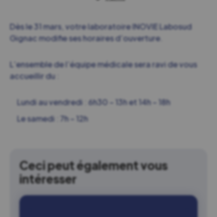
Dès le 31 mars, votre laboratoire INOVIE Labosud
Gignac modifie ses horaires d’ouverture.
L’ensemble de l’équipe médicale sera ravi de vous
accueillir du :
Lundi au vendredi : 6h30 – 13h et 14h – 18h
Le samedi : 7h – 12h
Ceci peut également vous
intéresser