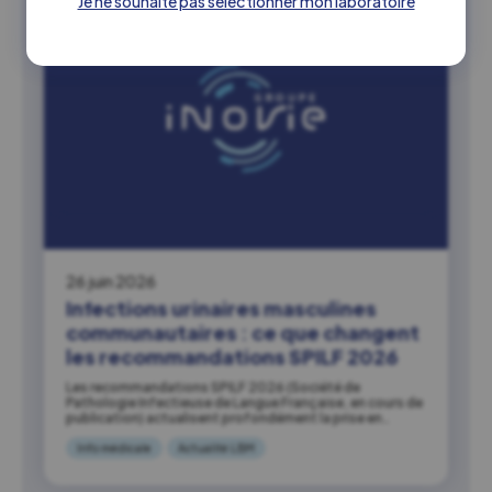
Je ne souhaite pas sélectionner mon laboratoire
26 juin 2026
Infections urinaires masculines
communautaires : ce que changent
les recommandations SPILF 2026
Les recommandations SPILF 2026 (Société de
Pathologie Infectieuse de Langue Française, en cours de
publication) actualisent profondément la prise en…
Info médicale
Actualité LBM