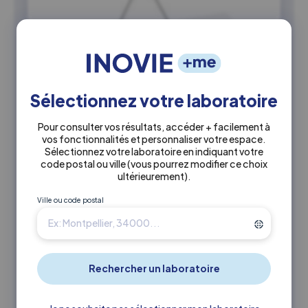
Sélectionnez votre laboratoire
Pour consulter vos résultats, accéder + facilement à
vos fonctionnalités et personnaliser votre espace.
Sélectionnez votre laboratoire en indiquant votre
code postal ou ville
(vous pourrez modifier ce choix
29 juin 2026
ultérieurement)
.
Laboratoire BOLLENE – Nouveaux
Ville ou code postal
Horaires
A compter du lundi 29 Juin 2026, votre laboratoire
INOVIE ProLAB BOLLENE fermera ses portes à 18h en
semaine et ouvrira…
Actualités
Actualité LBM