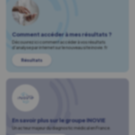
Comment accéder à mes résultats ?
Découvrez ici comment accéder à vos résultats
d'analyse par internet sur le nouveau site inovie.fr
Résultats
En savoir plus sur le groupe INOVIE
Un acteur majeur du diagnostic médical en France.