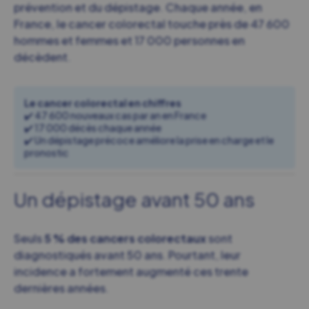
prévention et du dépistage. Chaque année, en
France, le cancer colorectal touche près de 47 600
hommes et femmes et 17 000 personnes en
décèdent.
Le cancer colorectal en chiffres
✔️ 47 600 nouveaux cas par an en France
✔️ 17 000 décès chaque année
✔️ Un dépistage précoce améliore la prise en charge et le
pronostic
Un dépistage avant 50 ans
Seuls
5 % des cancers colorectaux
sont
diagnostiqués avant 50 ans. Pourtant, leur
incidence a fortement augmenté ces trente
dernières années.