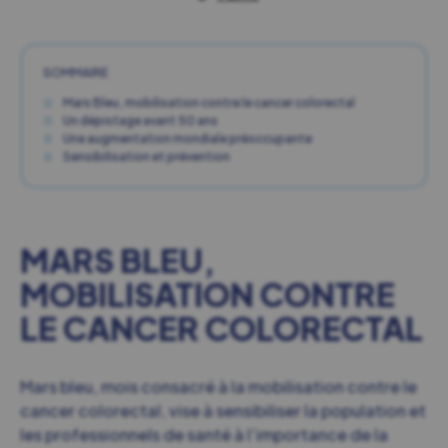
SOMMAIRE
Mars Bleu, mobilisation contre le cancer colorectal
Un dépistage avant 50 ans
Une augmentation mondiale préoccupante
Sensibilisation et prévention
MARS BLEU,
MOBILISATION CONTRE
LE CANCER COLORECTAL
Mars bleu, mois consacré à la mobilisation contre le
cancer colorectal, vise à sensibiliser la population et
les professionnels de santé à l’importance de la