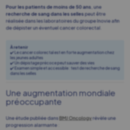
Pour les patients de moins de 50 ans
, une
recherche de sang dans les selles
peut être
réalisée dans les laboratoires du groupe Inovie afin
de dépister un éventuel cancer colorectal.
À retenir
✔️ Le cancer colorectal est en forte augmentation chez
les jeunes adultes
✔️ Un dépistage précoce peut sauver des vies
✔️ Examen simple et accessible : test de recherche de sang
dans les selles
Une augmentation mondiale
préoccupante
Une étude publiée dans
BMJ Oncology
révèle une
progression alarmante :