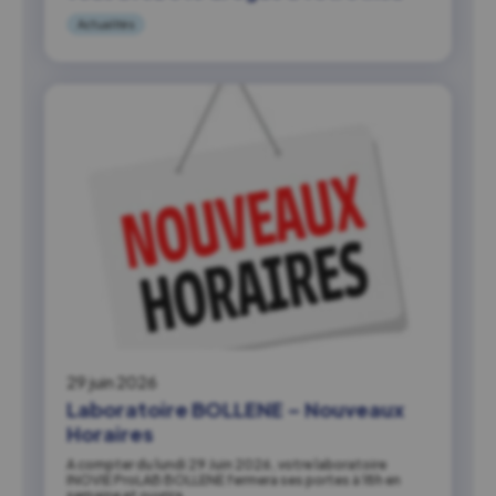
Actualités
29 juin 2026
Laboratoire BOLLENE – Nouveaux
Horaires
A compter du lundi 29 Juin 2026, votre laboratoire
INOVIE ProLAB BOLLENE fermera ses portes à 18h en
semaine et ouvrira…