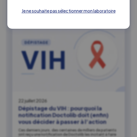
intéresser
Je ne souhaite pas sélectionner mon laboratoire
22 juillet 2026
Dépistage du VIH : pourquoi la
notification Doctolib doit (enfin)
vous décider à passer à l’action
Ces derniers jours, des centaines de milliers de patients
ont reçu une notification de Doctolib les incitant à faire