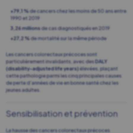
+79,1 %
de cancers chez les moins de 50 ans entre
1990 et 2019
3,26 millions
de cas diagnostiqués en 2019
+27,2 %
de mortalité sur la même période
Les cancers colorectaux précoces sont
particulièrement invalidants, avec des
DALY
(disability-adjusted life years)
élevées, plaçant
cette pathologie parmi les cinq principales causes
de perte d’années de vie en bonne santé chez les
jeunes adultes.
Sensibilisation et prévention
La hausse des cancers colorectaux précoces