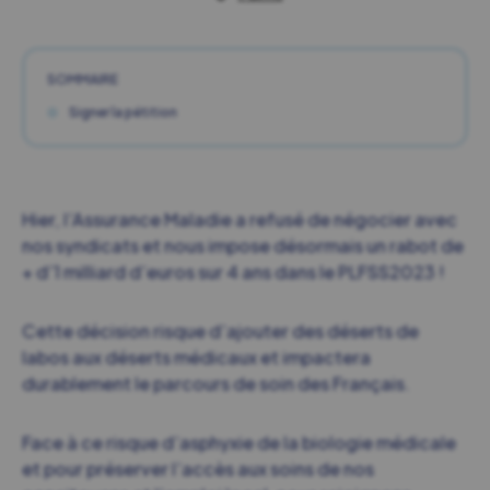
SOMMAIRE
Signer la pétition
Hier, l’Assurance Maladie a refusé de négocier avec
nos syndicats et nous impose désormais un rabot de
+ d’1 milliard d’euros sur 4 ans dans le PLFSS2023 !
Cette décision risque d’ajouter des déserts de
labos aux déserts médicaux et impactera
durablement le parcours de soin des Français.
Face à ce risque d’asphyxie de la biologie médicale
et pour préserver l’accès aux soins de nos