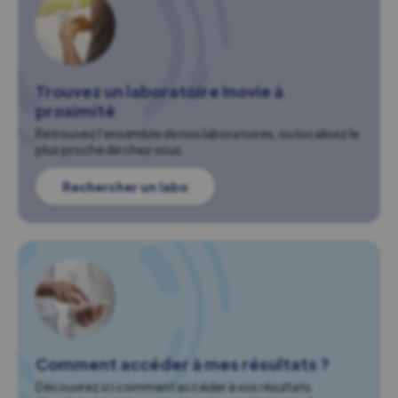
Trouvez un laboratoire Inovie à
proximité
Retrouvez l'ensemble de nos laboratoires, ou localisez le
plus proche de chez vous.
Rechercher un labo
Comment accéder à mes résultats ?
Découvrez ici comment accéder à vos résultats