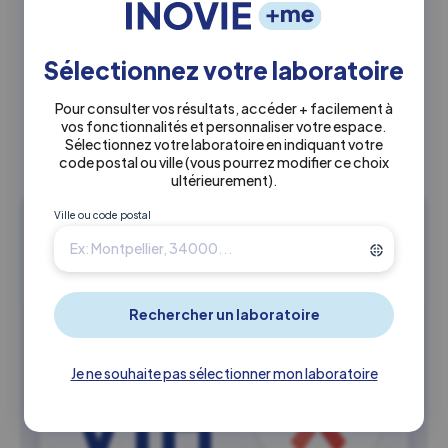
Sélectionnez votre laboratoire
Pour consulter vos résultats, accéder + facilement à
vos fonctionnalités et personnaliser votre espace.
Sélectionnez votre laboratoire en indiquant votre
code postal ou ville
(vous pourrez modifier ce choix
ultérieurement)
.
Ville ou code postal
Ceci peut également vous
intéresser
Je ne souhaite pas sélectionner mon laboratoire