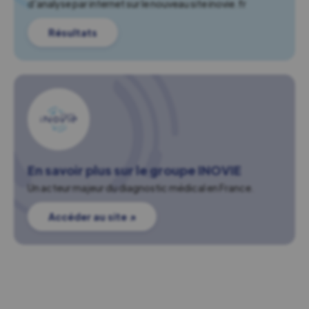
d'analyse par internet sur le nouveau site inovie.fr
Résultats
En savoir plus sur le groupe INOVIE
Un acteur majeur du diagnostic médical en France.
Accéder au site ↗