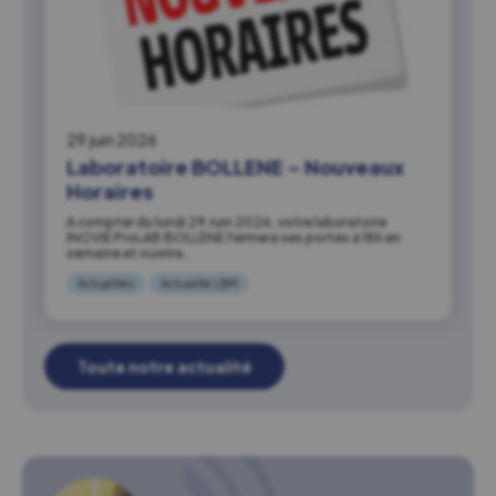
29 juin 2026
Laboratoire BOLLENE – Nouveaux
Horaires
A compter du lundi 29 Juin 2026, votre laboratoire
INOVIE ProLAB BOLLENE fermera ses portes à 18h en
semaine et ouvrira…
Actualités
Actualité LBM
Toute notre actualité