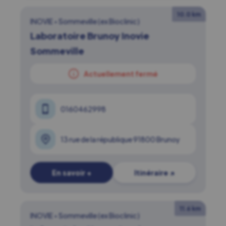
10.0 km
INOVIE
•
Sommeville (ex Bioclinic)
Laboratoire Brunoy Inovie
Sommeville
Actuellement fermé
0160462998
13 rue de la république 91800 Brunoy
En savoir +
Itinéraire ↗
11.6 km
INOVIE
•
Sommeville (ex Bioclinic)