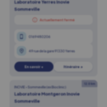
Laboratoire Yerres Inovie
Sommeville
Actuellement fermé
0169480206
49 rue de la gare 91330 Yerres
En savoir +
Itinéraire ↗
12.0 km
INOVIE
•
Sommeville (ex Bioclinic)
Laboratoire Montgeron Inovie
Sommeville