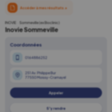
Accéder à mes résultats
↗
INOVIE
Sommeville (ex Bioclinic)
Inovie Sommeville
Coordonnées
0164886252
251 Av. Philippe Bur
77550 Moissy-Cramayel
Appeler
S'y rendre