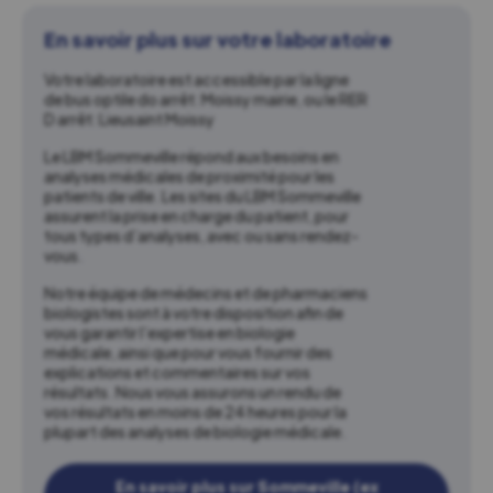
En savoir plus sur votre laboratoire
Votre laboratoire est accessible par la ligne
de bus optile do arrêt: Moissy mairie, ou le RER
D arrêt: Lieusaint Moissy
Le LBM Sommeville répond aux besoins en
analyses médicales de proximité pour les
patients de ville. Les sites du LBM Sommeville
assurent la prise en charge du patient, pour
tous types d’analyses, avec ou sans rendez-
vous.
Notre équipe de médecins et de pharmaciens
biologistes sont à votre disposition afin de
vous garantir l’expertise en biologie
médicale, ainsi que pour vous fournir des
explications et commentaires sur vos
résultats. Nous vous assurons un rendu de
vos résultats en moins de 24 heures pour la
plupart des analyses de biologie médicale.
En savoir plus sur Sommeville (ex