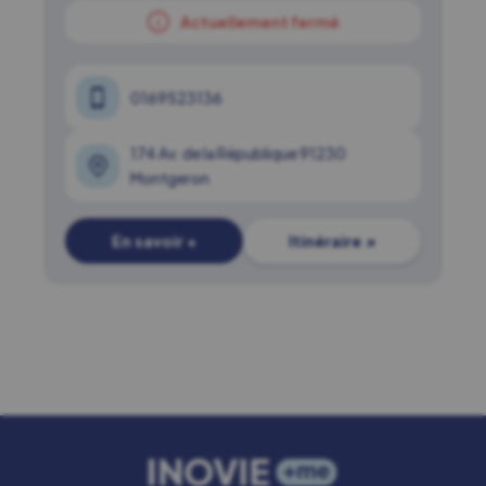
Actuellement fermé
0169523136
174 Av. de la République 91230
Montgeron
En savoir +
Itinéraire ↗