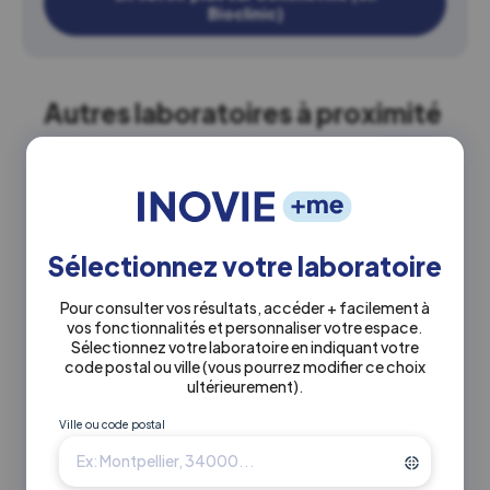
Bioclinic)
Autres laboratoires à proximité
5.0 km
INOVIE
•
Sommeville (ex Bioclinic)
Laboratoire Combs la Ville Inovie
Sommeville
Sélectionnez votre laboratoire
Actuellement fermé
Pour consulter vos résultats, accéder + facilement à
vos fonctionnalités et personnaliser votre espace.
Sélectionnez votre laboratoire en indiquant votre
0160608150
code postal ou ville
(vous pourrez modifier ce choix
ultérieurement)
.
126 rue sommeville 77380 Combs-La-
Ville ou code postal
Ville