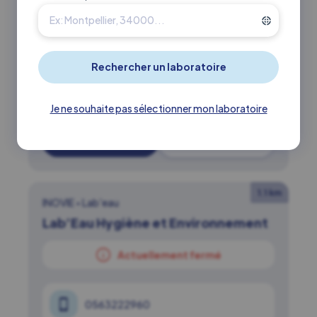
0411753834
90 rue Nicolas Chedeville 34070
Montpellier
Je ne souhaite pas sélectionner mon laboratoire
En savoir +
Itinéraire ↗
1.1 km
INOVIE
•
Lab'eau
Lab’Eau Hygiène et Environnement
Actuellement fermé
0563222960