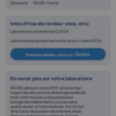
Dimanche
09/08 • Fermé
Infos (Prise de rendez-vous, etc)
Laboratoire conventionné CLAT34
Laboratoire proposant les frottis cervico-utérin (FCU)
Prendre rendez-vous sur
En savoir plus sur votre laboratoire
INOVIE Labosud, né en 2009, est un acteur
majeur des laboratoires de biologie médicale
multi-sites français créé par plusieurs
biologistes indépendants soucieux de la
qualité de leur activité médicale. Il est le fruit
de la fusion de plusieurs laboratoires situés
dans le sud de la France (Hérault, Gard et