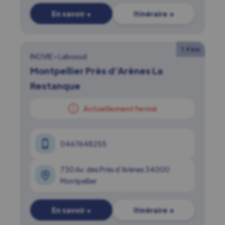
En savoir +
Itinéraire ↗
1.9 km
INOVIE
•
Labosud
Montpellier Près d’Arènes La
Restanque
Actuellement fermé
0467648255
730 Av. des Prés d'Arènes 34000
Montpellier
En savoir +
Itinéraire ↗