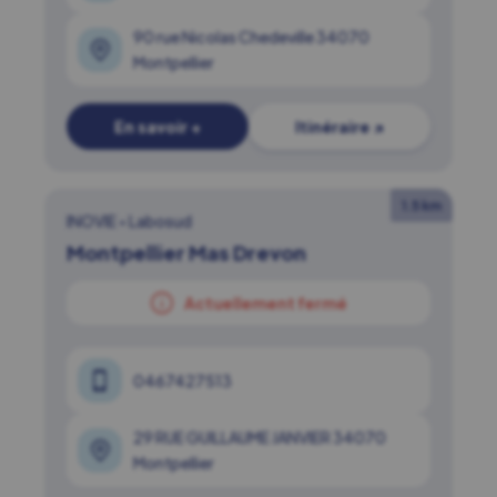
90 rue Nicolas Chedeville 34070
Montpellier
En savoir +
Itinéraire ↗
1.5 km
INOVIE
•
Labosud
Montpellier Mas Drevon
Actuellement fermé
0467427513
29 RUE GUILLAUME JANVIER 34070
Montpellier