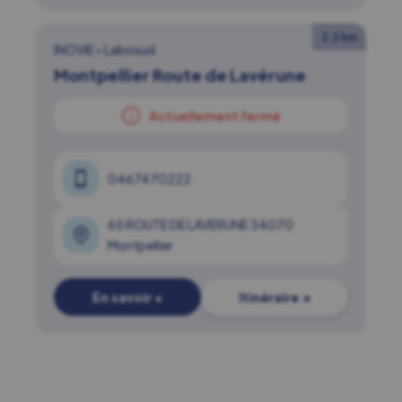
2.2 km
INOVIE
•
Labosud
Montpellier Route de Lavérune
Actuellement fermé
0467470222
65 ROUTE DE LAVERUNE 34070
Montpellier
En savoir +
Itinéraire ↗