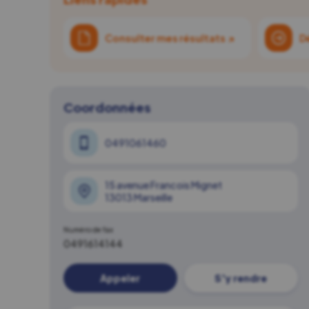
Consulter mes résultats
↗
D
Coordonnées
0491061460
15 avenue Francois Mignet
13013 Marseille
Numéro de fax
0491614144
Appeler
S'y rendre