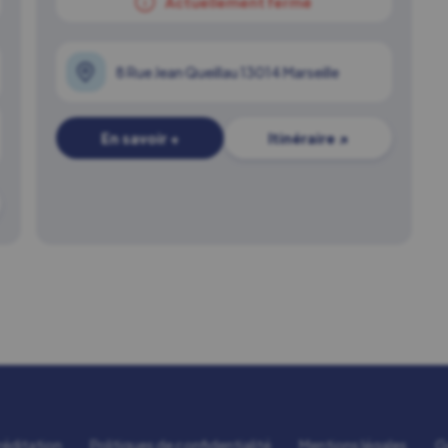
Actuellement fermé
8 Rue Jean Queillau 13014 Marseille
En savoir +
Itinéraire ↗
réditation
Politiques de confidentialité
Mentions légales
G