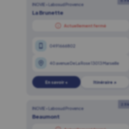
0.9 
INOVIE
•
Labosud Provence
La Brunette
Actuellement fermé
0491666802
40 avenue De La Rose 13013 Marseille
En savoir +
Itinéraire ↗
2.5 
INOVIE
•
Labosud Provence
Beaumont