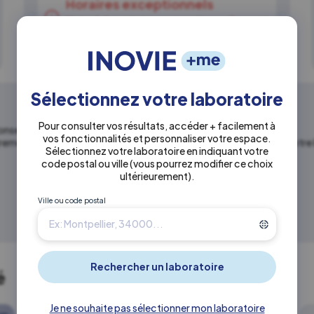
Horaires exceptionnels
Votre laboratoire a exceptionnellement
modifié ses horaires d'ouverture
Sélectionnez votre laboratoire
Pour consulter vos résultats, accéder + facilement à
seille le patient.
vos fonctionnalités et personnaliser votre espace.
irement aux heures de prélèvement. Renseignez-vous auprès de votre 
Sélectionnez votre laboratoire en indiquant votre
code postal ou ville
(vous pourrez modifier ce choix
ultérieurement)
.
Ville ou code postal
é
Je ne souhaite pas sélectionner mon laboratoire