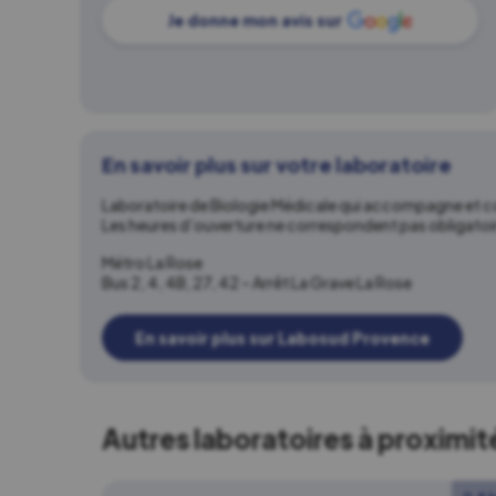
Je donne mon avis sur
En savoir plus sur votre laboratoire
Laboratoire de Biologie Médicale qui accompagne et con
Les heures d’ouverture ne correspondent pas obligato
Métro La Rose
Bus 2, 4, 4B, 27, 42 – Arrêt La Grave La Rose
En savoir plus sur Labosud Provence
Autres laboratoires à proximit