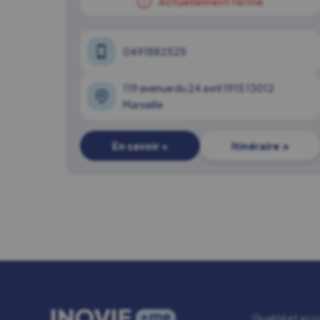
Actuellement fermé
0491882525
119 avenue du 24 avril 1915 13012
Marseille
En savoir +
Itinéraire ↗
Qualité et acc