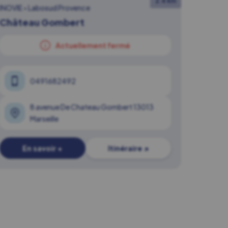
2.4 km
INOVIE
•
Labosud Provence
Château Gombert
Actuellement fermé
0491682492
8 avenue De Chateau Gombert 13013
Marseille
En savoir +
Itinéraire ↗