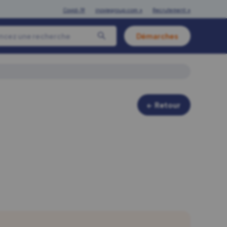
Covid-19
inoviegroup.com ↗
Recrutement ↗
Démarches
← Retour