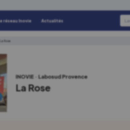
e réseau Inovie
Actualités
La Rose
INOVIE
Labosud Provence
La Rose