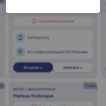
km
1.9 km
INOVIE
•
Labosud Provence
Saint-Just
Actuellement fermé
0491664364
82 rue Alphonse Daudet 13013 Marseille
En savoir +
Itinéraire ↗
km
3.2 km
INOVIE
•
Labosud Provence
Plateau Technique