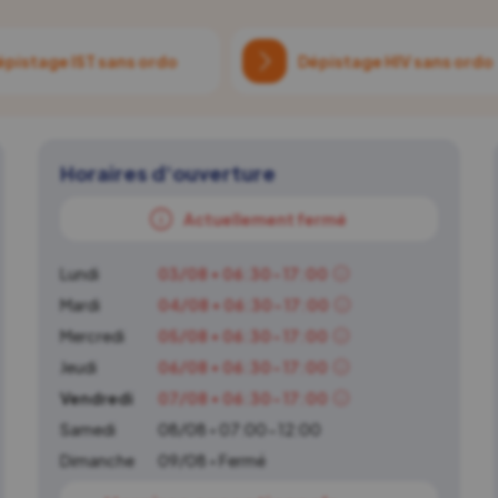
épistage IST sans ordo
Dépistage HIV sans ordo
Horaires d'ouverture
Actuellement fermé
Lundi
03/08 • 06:30-17:00
Mardi
04/08 • 06:30-17:00
Mercredi
05/08 • 06:30-17:00
Jeudi
06/08 • 06:30-17:00
Vendredi
07/08 • 06:30-17:00
Samedi
08/08 • 07:00-12:00
Dimanche
09/08 • Fermé