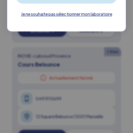
17 Bd Mirabeau 13003 Marseille
Je ne souhaite pas sélectionner mon laboratoire
En savoir +
Itinéraire ↗
1.8 km
INOVIE
•
Labosud Provence
Cours Belsunce
Actuellement fermé
0491910699
12 Square Belsunce 13001 Marseille