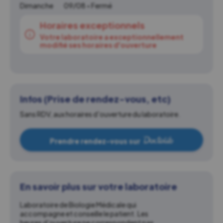
Dimanche
09/08 • Fermé
Horaires exceptionnels
Votre laboratoire a exceptionnellement
modifié ses horaires d'ouverture
Infos (Prise de rendez-vous, etc)
Sans RDV, aux horaires d'ouverture du laboratoire.
Prendre rendez-vous sur
En savoir plus sur votre laboratoire
Laboratoire de Biologie Médicale qui
accompagne et conseille le patient. Les
heures d’ouverture ne correspondent pas