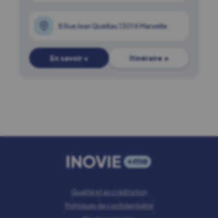
8 Rue Jean Queillau 13014 Marseille
En savoir +
Itinéraire ↗
Qualité et accréditation
Politiques de confidentialité