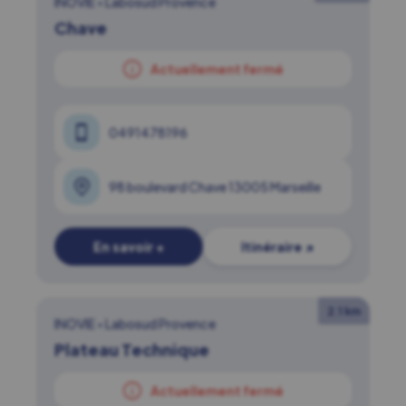
INOVIE
•
Labosud Provence
Chave
Actuellement fermé
0491478196
98 boulevard Chave 13005 Marseille
En savoir +
Itinéraire ↗
2.1 km
INOVIE
•
Labosud Provence
Plateau Technique
Actuellement fermé