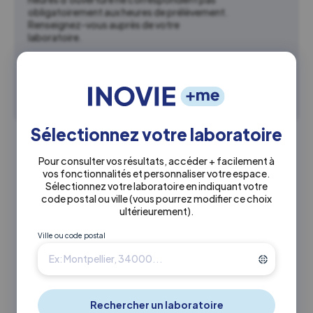
obligatoirement aux heures de prélèvement.
Renseignez-vous auprès de votre
laboratoire.
Bus 88 – Arrêt Place Cadenat
En savoir plus sur Labosud Provence
Sélectionnez votre laboratoire
Autres laboratoires à proximité
Pour consulter vos résultats, accéder + facilement à
vos fonctionnalités et personnaliser votre espace.
Sélectionnez votre laboratoire en indiquant votre
1.5 km
INOVIE
•
Labosud Provence
code postal ou ville
(vous pourrez modifier ce choix
ultérieurement)
.
La Joliette
Ville ou code postal
Actuellement fermé
0488691063