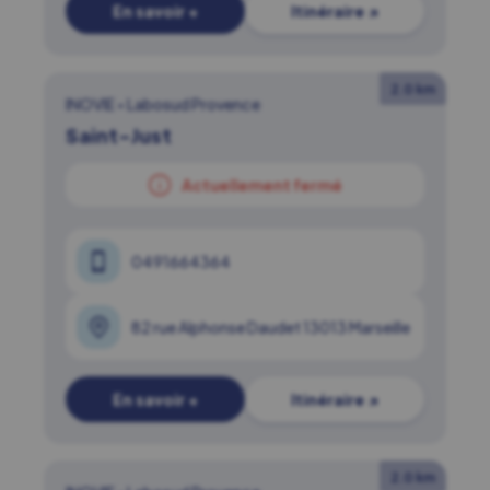
En savoir +
Itinéraire ↗
2.0 km
INOVIE
•
Labosud Provence
Saint-Just
Actuellement fermé
0491664364
82 rue Alphonse Daudet 13013 Marseille
En savoir +
Itinéraire ↗
2.0 km