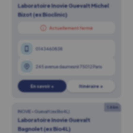
Laboratoire Inovie Guevalt Michel
Bizot (ex Bioclinic)
Actuellement fermé
0143460838
245 avenue daumesnil 75012 Paris
En savoir +
Itinéraire ↗
1.8 km
INOVIE
•
Guevalt (ex Bio4L)
Laboratoire Inovie Guevalt
Bagnolet (ex Bio4L)