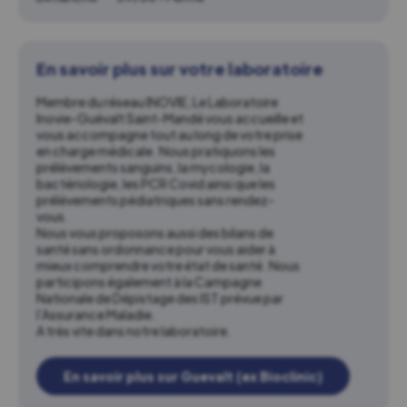
En savoir plus sur votre laboratoire
Membre du réseau INOVIE, Le Laboratoire
Inovie-Guévalt Saint-Mandé vous accueille et
vous accompagne tout au long de votre prise
en charge médicale. Nous pratiquons les
prélèvements sanguins, la mycologie, la
bactériologie, les PCR Covid ainsi que les
prélèvements pédiatriques sans rendez-
vous.
Nous vous proposons aussi des bilans de
santé sans ordonnance pour vous aider à
mieux comprendre votre état de santé. Nous
participons également à la Campagne
Nationale de Dépistage des IST prévue par
l’Assurance Maladie.
A très vite dans notre laboratoire.
En savoir plus sur Guevalt (ex Bioclinic)