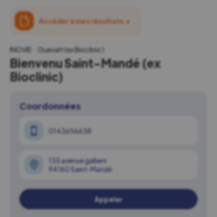
Accéder à mes résultats
↗
INOVIE
Guevalt (ex Bioclinic)
Bienvenu Saint-Mandé (ex
Bioclinic)
Coordonnées
0143656638
135 avenue gallieni
94160 Saint-Mandé
Appeler