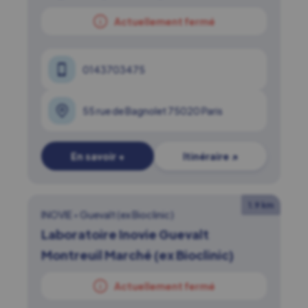
Actuellement fermé
0143703475
55 rue de Bagnolet 75020 Paris
En savoir +
Itinéraire ↗
1.9 km
INOVIE
•
Guevalt (ex Bioclinic)
Laboratoire Inovie Guevalt
Montreuil Marché (ex Bioclinic)
Actuellement fermé