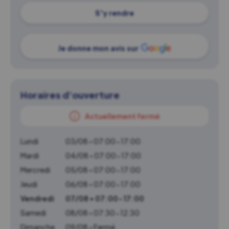
S'y rendre
Je donne mon avis sur
Horaires d'ouverture
Actuellement fermé
Lundi
03/08 • 07:00-17:00
Mardi
04/08 • 07:00-17:00
Mercredi
05/08 • 07:00-17:00
Jeudi
06/08 • 07:00-17:00
Vendredi
07/08 • 07:00-17:00
Samedi
08/08 • 07:30-12:30
Dimanche
09/08 • Fermé