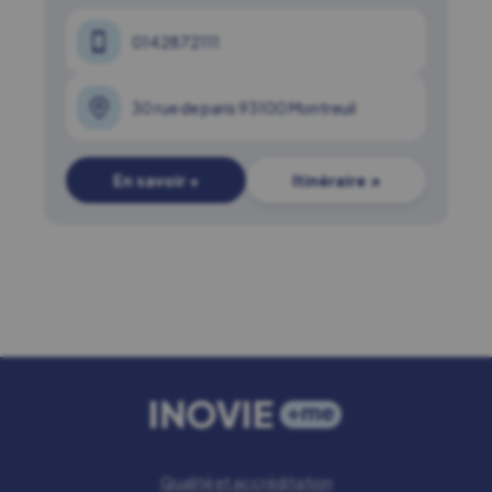
0142872111
30 rue de paris 93100 Montreuil
En savoir +
Itinéraire ↗
Qualité et accréditation