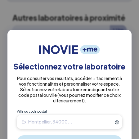
Autres laboratoires à proximité
1.1 km
INOVIE
•
Guevalt (ex Bioclinic)
Laboratoire Inovie Guevalt Nation
(ex Bioclinic)
Sélectionnez votre laboratoire
Actuellement fermé
Pour consulter vos résultats, accéder + facilement à
vos fonctionnalités et personnaliser votre espace.
0143792238
Sélectionnez votre laboratoire en indiquant votre
code postal ou ville
(vous pourrez modifier ce choix
ultérieurement)
.
29-31 rue de la plaine 75020 Paris
Ville ou code postal
En savoir +
Itinéraire ↗