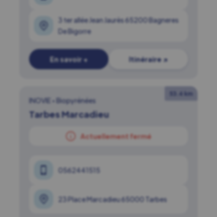
3 ter allée Jean Jaurès 65200 Bagneres
De Bigorre
En savoir +
Itinéraire ↗
53.4 km
INOVIE
•
Biopyrénées
Tarbes Marcadieu
Actuellement fermé
0562441515
23 Place Marcadieu 65000 Tarbes