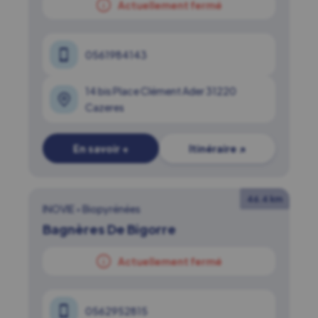
Actuellement fermé
0561984143
14 bis Place Clément Ader 31220
Cazeres
En savoir +
Itinéraire ↗
46.4 km
INOVIE
•
Biopyrénées
Bagnères De Bigorre
Actuellement fermé
0562952815