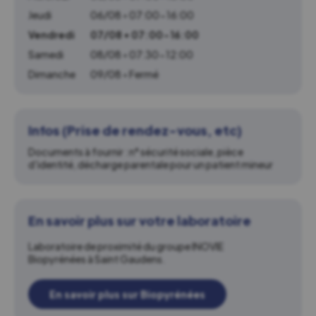
Jeudi
06/08 • 07:00-16:00
Vendredi
07/08 • 07:00-16:00
Samedi
08/08 • 07:30-12:00
Dimanche
09/08 • Fermé
Infos (Prise de rendez-vous, etc)
Documents à fournir : n° sécurité sociale, pièce
d'identité, décharge parentale pour un patient mineur
En savoir plus sur votre laboratoire
Laboratoire de proximité du groupe INOVIE
Biopyrénées à Saint Gaudens.
En savoir plus sur Biopyrénées