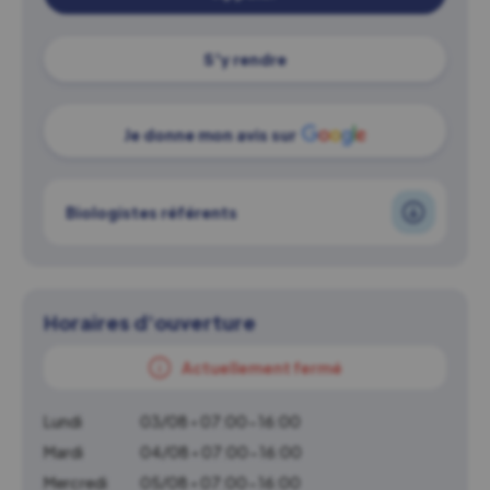
S'y rendre
Je donne mon avis sur
Biologistes référents
Horaires d'ouverture
Actuellement fermé
Lundi
03/08 • 07:00-16:00
Mardi
04/08 • 07:00-16:00
Mercredi
05/08 • 07:00-16:00