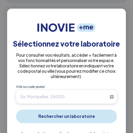
Autres laboratoires à proximité
13.6 km
INOVIE
•
Biopyrénées
Montrejeau
Sélectionnez votre laboratoire
Pour consulter vos résultats, accéder + facilement à
Actuellement fermé
vos fonctionnalités et personnaliser votre espace.
Sélectionnez votre laboratoire en indiquant votre
code postal ou ville
(vous pourrez modifier ce choix
0561959191
ultérieurement)
.
Ville ou code postal
152 avenue De Tarbes 31210
Montrejeau
En savoir +
Itinéraire ↗