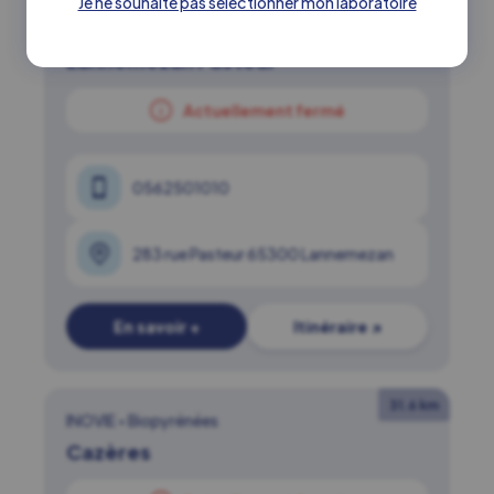
Je ne souhaite pas sélectionner mon laboratoire
27.5 km
INOVIE
•
Biopyrénées
Lannemezan Pasteur
Actuellement fermé
0562501010
283 rue Pasteur 65300 Lannemezan
En savoir +
Itinéraire ↗
31.6 km
INOVIE
•
Biopyrénées
Cazères