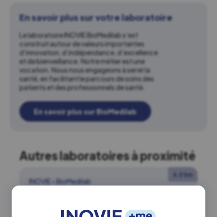
En savoir plus sur votre laboratoire
Le laboratoire INOVIE BioMedilab s’est
construit autour de valeurs importantes
d’innovation, d’indépendance, d’excellence
et de bienveillance. Notre métier est une
vocation. Nous nous engageons à servir la
santé, en facilitant le parcours de soins des
patients et des professionnels de santé.
En savoir plus sur BioMedilab
Autres laboratoires à proximité
6.0 km
INOVIE
•
BioMedilab
Elne