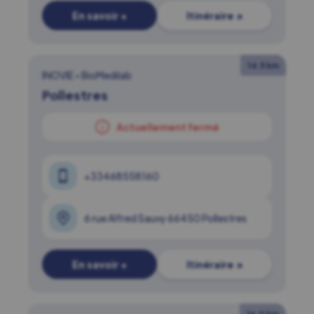
En savoir +
Itinéraire ↗
14.5 km
INOVIE
•
BioMedilab
Pollestres
Actuellement fermé
+33468558160
6 rue Alfred Sauvy 66450 Pollestres
En savoir +
Itinéraire ↗