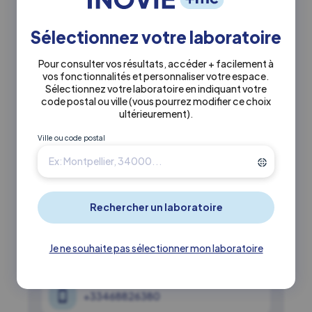
Actuellement fermé
Sélectionnez votre laboratoire
+33468226061
Pour consulter vos résultats, accéder + facilement à
vos fonctionnalités et personnaliser votre espace.
Sélectionnez votre laboratoire en indiquant votre
72 rue Nationale 66200 Elne
code postal ou ville
(vous pourrez modifier ce choix
ultérieurement)
.
En savoir +
Itinéraire ↗
Ville ou code postal
7.2 km
INOVIE
•
BioMedilab
St Cyprien
Actuellement fermé
Je ne souhaite pas sélectionner mon laboratoire
+33468826380