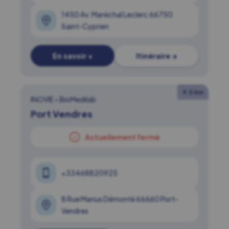
1450 Av. Maréchal Leclerc 66750
Saint-Cyprien
En savoir +
Itinéraire ↗
9.0 km
INOVIE
•
BioMedilab
Port Vendres
Actuellement fermé
+33468820925
8 Rue Marius Démonté 66660 Port-
Vendres