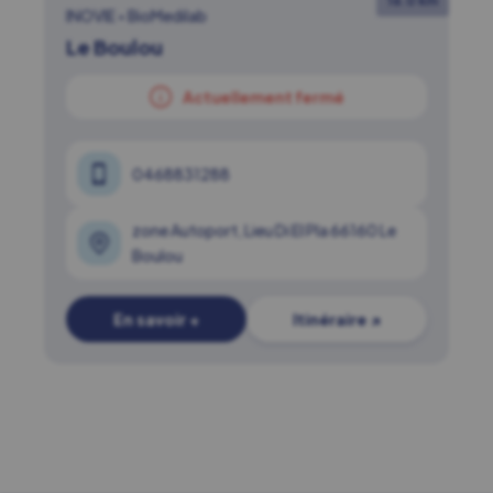
16.0 km
INOVIE
•
BioMedilab
Le Boulou
Actuellement fermé
0468831288
zone Autoport, Lieu Di El Pla 66160 Le
Boulou
En savoir +
Itinéraire ↗