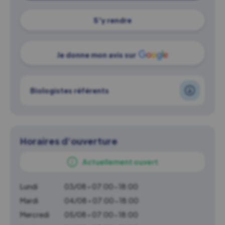
S'y rendre
Je donne mon avis sur
Biologistes référents
Horaires d'ouverture
Actuellement ouvert
Lundi
03/08 • 07:00-18:00
Mardi
04/08 • 07:00-18:00
Mercredi
05/08 • 07:00-18:00