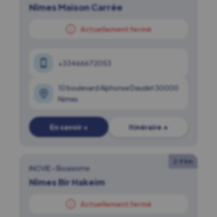
Nîmes Maison Carrée
Actuellement fermé
+33466672053
10 boulevard Alphonse Daudet 30000
Nimes
En savoir +
Itinéraire ↗
2.9 km
INOVIE
•
Bioaxiome
Nîmes Bir Hakeim
Actuellement fermé