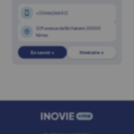
+33466266412
329 avenue de Bir Hakeim 30000
Nimes
En savoir +
Itinéraire ↗