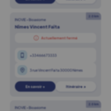
2.0 km
INOVIE
•
Bioaxiome
Nîmes Vincent Faïta
Actuellement fermé
+33466673333
3 rue Vincent Faïta 30000 Nimes
En savoir +
Itinéraire ↗
2.0 km
INOVIE
•
Bioaxiome