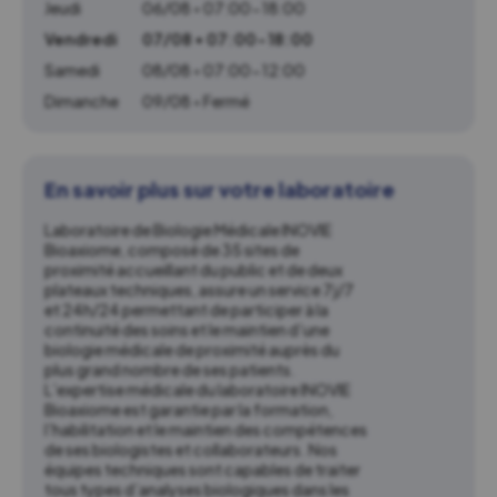
Jeudi
06/08 • 07:00-18:00
Vendredi
07/08 • 07:00-18:00
Samedi
08/08 • 07:00-12:00
Dimanche
09/08 • Fermé
En savoir plus sur votre laboratoire
Laboratoire de Biologie Médicale INOVIE
Bioaxiome, composé de 35 sites de
proximité accueillant du public et de deux
plateaux techniques, assure un service 7j/7
et 24h/24 permettant de participer à la
continuité des soins et le maintien d’une
biologie médicale de proximité auprès du
plus grand nombre de ses patients.
L’expertise médicale du laboratoire INOVIE
Bioaxiome est garantie par la formation,
l’habilitation et le maintien des compétences
de ses biologistes et collaborateurs. Nos
équipes techniques sont capables de traiter
tous types d’analyses biologiques dans les