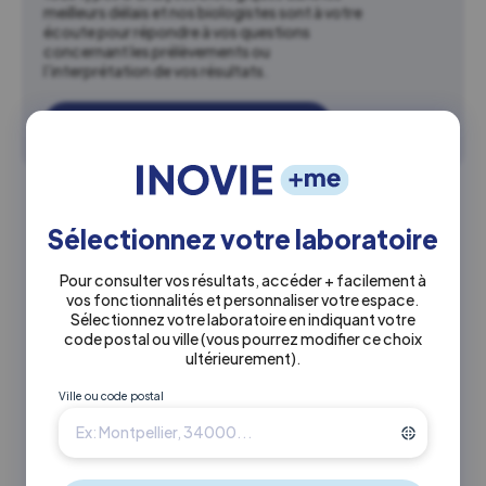
meilleurs délais et nos biologistes sont à votre
écoute pour répondre à vos questions
concernant les prélèvements ou
l’interprétation de vos résultats.
En savoir plus sur Bioaxiome
Autres laboratoires à proximité
Sélectionnez votre laboratoire
1.2 km
Pour consulter vos résultats, accéder + facilement à
INOVIE
•
Labosud
vos fonctionnalités et personnaliser votre espace.
Nîmes Carré Médical
Sélectionnez votre laboratoire en indiquant votre
code postal ou ville
(vous pourrez modifier ce choix
ultérieurement)
.
Actuellement ouvert
Ville ou code postal
0466049630