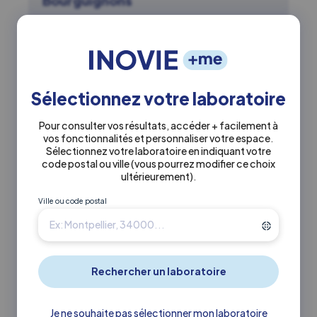
Bourguignons
Actuellement fermé
0147930505
Sélectionnez votre laboratoire
36 Rue des Bourguignons 92600
Pour consulter vos résultats, accéder + facilement à
Asnieres Sur Seine
vos fonctionnalités et personnaliser votre espace.
Sélectionnez votre laboratoire en indiquant votre
code postal ou ville
(vous pourrez modifier ce choix
En savoir +
Itinéraire ↗
ultérieurement)
.
Ville ou code postal
1.6 km
INOVIE
•
Bio-clinic
Laboratoire Inovie Bio-clinic
Gennevilliers Péri
Actuellement fermé
Je ne souhaite pas sélectionner mon laboratoire