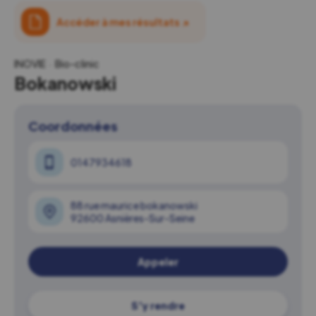
Accéder à mes résultats
↗
INOVIE
Bio-clinic
Bokanowski
Coordonnées
0147934618
88 rue maurice bokanowski
92600 Asnières-Sur-Seine
Appeler
S'y rendre