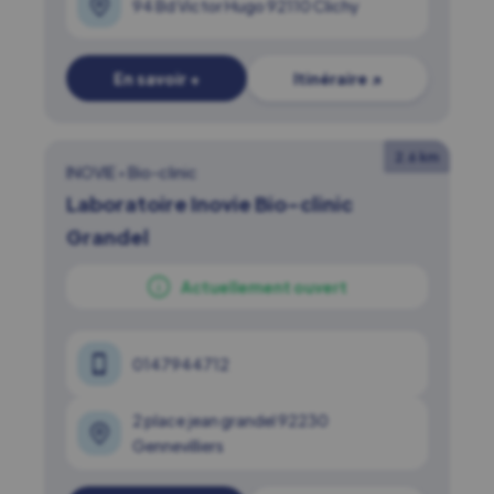
94 Bd Victor Hugo 92110 Clichy
En savoir +
Itinéraire ↗
2.6 km
INOVIE
•
Bio-clinic
Laboratoire Inovie Bio-clinic
Grandel
Actuellement ouvert
0147944712
2 place jean grandel 92230
Gennevilliers