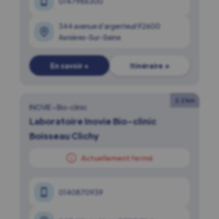
0147986300
344 avenue d'argenteuil 92600
Asnières-Sur-Seine
En savoir +
Itinéraire ↗
2.2 km
INOVIE
•
Bio-clinic
Laboratoire Inovie Bio-clinic
Boisseau Clichy
Actuellement fermé
0140870939