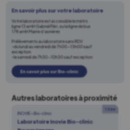
En savoir plus sur votre laboratoire
Votre laboratoire est accessible le métro
ligne 13 arrêt Gabriel Péri, ou la ligne de bus
178 arrêt Mairie d’asnières
Prélèvements au laboratoire sans RDV
-du lundi au vendredi de 7h00-13h00 sauf
exception
-le samedi de 7h30-10h30 sauf exception
En savoir plus sur Bio-clinic
Autres laboratoires à proximité
1.5 km
INOVIE
•
Bio-clinic
Laboratoire Inovie Bio-clinic