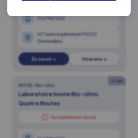
0147987500
167 avenue gabriel péri 92230
Gennevilliers
En savoir +
Itinéraire ↗
2.1 km
INOVIE
•
Bio-clinic
Laboratoire Inovie Bio-clinic
Quatre Routes
Actuellement fermé