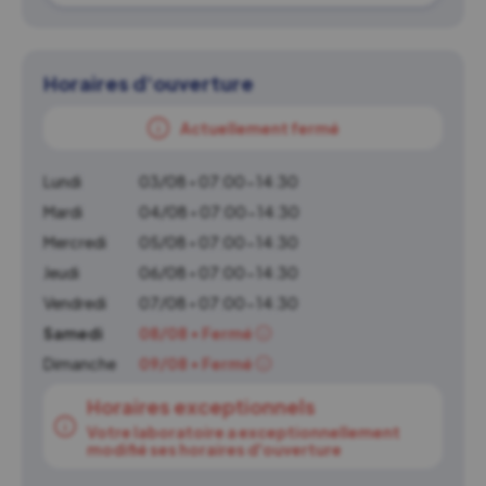
Horaires d'ouverture
Actuellement fermé
Lundi
03/08 • 07:00-14:30
Mardi
04/08 • 07:00-14:30
Mercredi
05/08 • 07:00-14:30
Jeudi
06/08 • 07:00-14:30
Vendredi
07/08 • 07:00-14:30
Samedi
08/08 • Fermé
Dimanche
09/08 • Fermé
Horaires exceptionnels
Votre laboratoire a exceptionnellement
modifié ses horaires d'ouverture