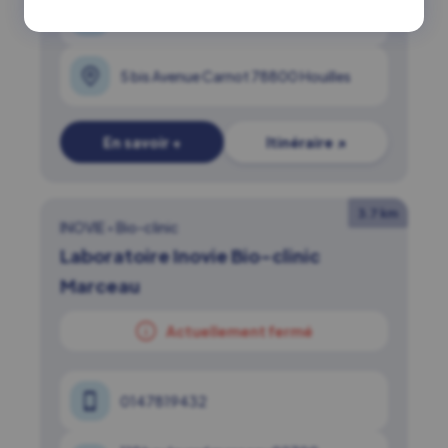
0139685625
5 bis Avenue Carnot 78800 Houilles
En savoir +
Itinéraire ↗
3.7 km
INOVIE
•
Bio-clinic
Laboratoire Inovie Bio-clinic
Marceau
Actuellement fermé
0147819432