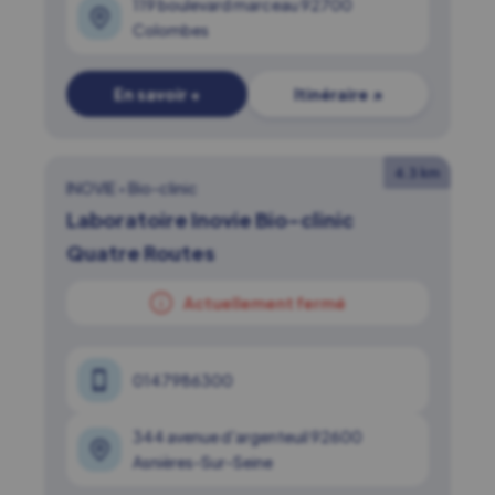
119 boulevard marceau 92700
Colombes
En savoir +
Itinéraire ↗
4.3 km
INOVIE
•
Bio-clinic
Laboratoire Inovie Bio-clinic
Quatre Routes
Actuellement fermé
0147986300
344 avenue d'argenteuil 92600
Asnières-Sur-Seine