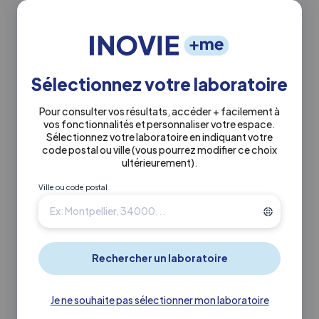
Actuellement fermé
0139804263
Sélectionnez votre laboratoire
92-94 avenue gabriel péri 95870
Pour consulter vos résultats, accéder + facilement à
vos fonctionnalités et personnaliser votre espace.
Bezons
Sélectionnez votre laboratoire en indiquant votre
code postal ou ville
(vous pourrez modifier ce choix
ultérieurement)
.
En savoir +
Itinéraire ↗
Ville ou code postal
2.2 km
INOVIE
•
Biofutur
Inovie Biofutur Houilles
Actuellement fermé
Je ne souhaite pas sélectionner mon laboratoire