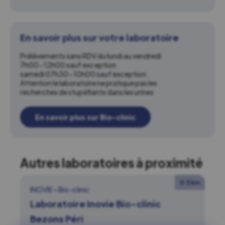
En savoir plus sur votre laboratoire
Prélèvements sans RDV du lundi au vendredi
7h00-12h00 sauf exception
samedi 07h30-10h00 sauf exception.
Attention le laboratoire ne pratique pas les
recherches de stupéfiants dans les urines
En savoir plus sur Bio-clinic
Autres laboratoires à proximité
0.5 km
INOVIE
•
Bio-clinic
Laboratoire Inovie Bio-clinic
Bezons Péri