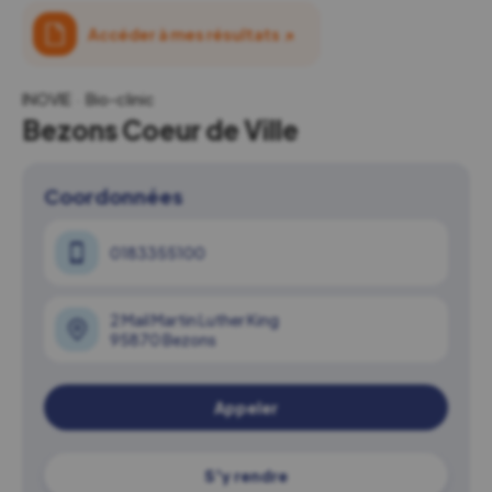
Accéder à mes résultats
↗
INOVIE
Bio-clinic
Bezons Coeur de Ville
Coordonnées
0183355100
2 Mail Martin Luther King
95870 Bezons
Appeler
S'y rendre