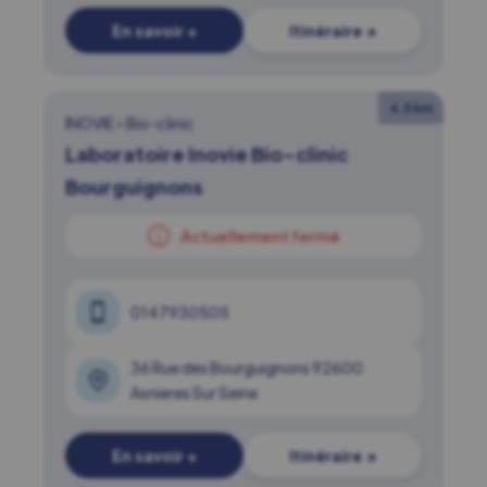
En savoir +
Itinéraire ↗
4.5 km
INOVIE
•
Bio-clinic
Laboratoire Inovie Bio-clinic
Bourguignons
Actuellement fermé
0147930505
36 Rue des Bourguignons 92600
Asnieres Sur Seine
En savoir +
Itinéraire ↗