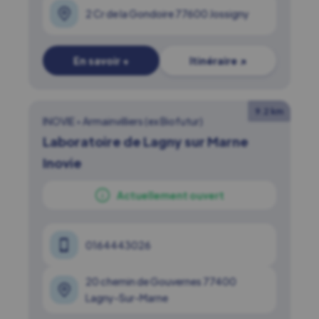
2 Cr de la Gondoire 77600 Jossigny
En savoir +
Itinéraire ↗
9.2 km
INOVIE
•
Armainvilliers (ex Biofutur)
Laboratoire de Lagny sur Marne
Inovie
Actuellement ouvert
0164443026
20 chemin de Gouvernes 77400
Lagny-Sur-Marne