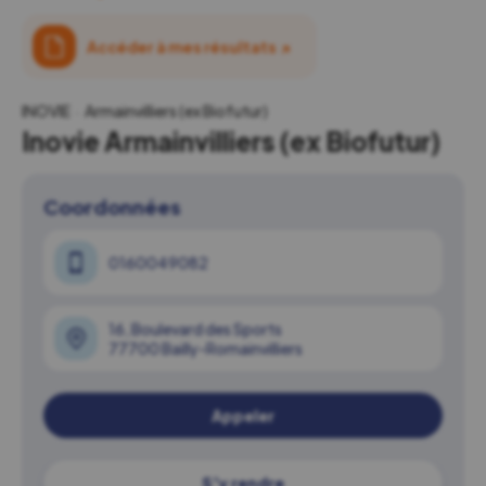
Accéder à mes résultats
↗
INOVIE
Armainvilliers (ex Biofutur)
Inovie Armainvilliers (ex Biofutur)
Coordonnées
0160049082
16, Boulevard des Sports
77700 Bailly-Romainvilliers
Appeler
S'y rendre