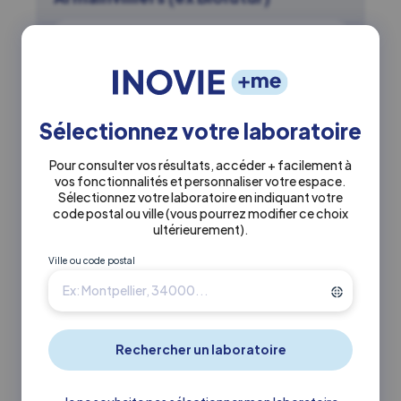
Actuellement fermé
0160049082
Sélectionnez votre laboratoire
28 rue de l'épinette 77700 Magny Le
Pour consulter vos résultats, accéder + facilement à
Hongre
vos fonctionnalités et personnaliser votre espace.
Sélectionnez votre laboratoire en indiquant votre
code postal ou ville
(vous pourrez modifier ce choix
En savoir +
Itinéraire ↗
ultérieurement)
.
Ville ou code postal
3.4 km
INOVIE
•
Armainvilliers (ex Biofutur)
Laboratoire de Serris Inovie
Armainvilliers (ex Biofutur)
Actuellement ouvert