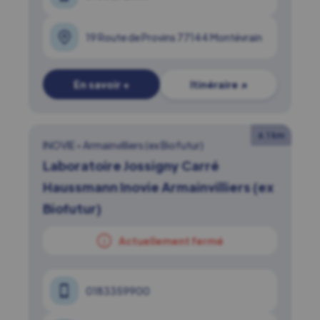
19 Route de Provins 77144 Montévrain
En savoir +
Itinéraire ↗
6.1 km
INOVIE
•
Armainvilliers (ex Biofutur)
Laboratoire Jossigny Carré
Haussmann Inovie Armainvilliers (ex
Biofutur)
Actuellement fermé
0183359900