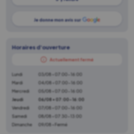
Je donne mon avis sur
Horaires d'ouverture
Actuellement fermé
Lundi
03/08 • 07:00-16:00
Mardi
04/08 • 07:00-16:00
Mercredi
05/08 • 07:00-16:00
Jeudi
06/08 • 07:00-16:00
Vendredi
07/08 • 07:00-16:00
Samedi
08/08 • 07:30-13:00
Dimanche
09/08 • Fermé