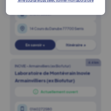
Je ne souhaite pas sélectionner mon laboratoire
0164753037
14 Cours du Danube 77700 Serris
En savoir +
Itinéraire ↗
4.4 km
INOVIE
•
Armainvilliers (ex Biofutur)
Laboratoire de Montévrain Inovie
Armainvilliers (ex Biofutur)
Actuellement ouvert
0160272580