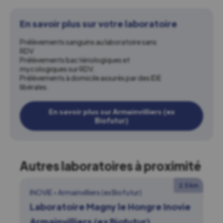
En savoir plus sur votre laboratoire
Prélèvements sanguins au laboratoire sans
RDV
Prélèvements bactériologiques et
mycologiques sur RDV.
Prélèvements à domicile assurés par des IDE
libérales.
En savoir plus sur Armainvilliers (ex
Biofutur)
Autres laboratoires à proximité
2.5 km
INOVIE
•
Armainvilliers (ex Biofutur)
Laboratoire Magny le Hongre Inovie
Armainvilliers (ex Biofutur)