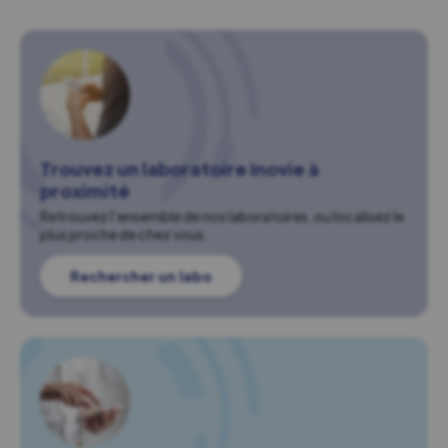
Trouvez un laboratoire Inovie à
proximité
Retrouvez l'ensemble de nos laboratoires, ou localisez le
plus proche de chez vous.
Rechercher un labo