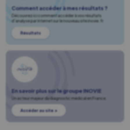
Comment accéder à mes résultats ?
Découvrez ici comment accéder à vos résultats
d'analyse par internet sur le nouveau site inovie.fr
Résultats
En savoir plus sur le groupe INOVIE
Un acteur majeur du diagnostic médical en France.
Accéder au site ↗