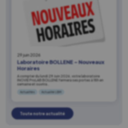
29 juin 2026
Laboratoire BOLLENE – Nouveaux
Horaires
A compter du lundi 29 Juin 2026, votre laboratoire
INOVIE ProLAB BOLLENE fermera ses portes à 18h en
semaine et ouvrira…
Actualités
Actualité LBM
Toute notre actualité