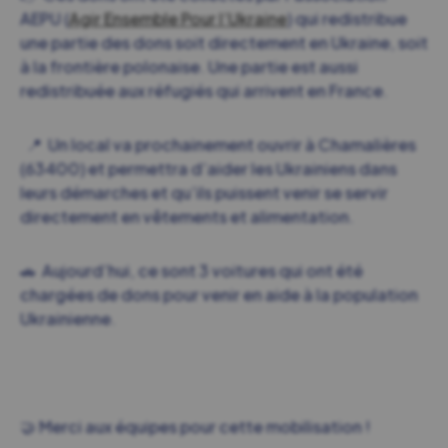
AEPU (
Agir Ensemble Pour l’Ukraine
) qui redistribue
une partie des dons soit directement en Ukraine, soit
à la frontière polonaise. Une partie est aussi
redistribuée aux réfugiés qui arrivent en France.
📍 Un local va prochainement ouvrir à Chamalières
(63400) et permettra d’aider les Ukrainiens dans
leurs démarches et qu’ils puissent venir se servir
directement en vêtements et alimentation.
🚗
Aujourd’hui, ce sont 3 voitures qui ont été
chargées de dons pour venir en aide à la population
Ukrainienne.
🤝 Merci aux équipes pour cette mobilisation !