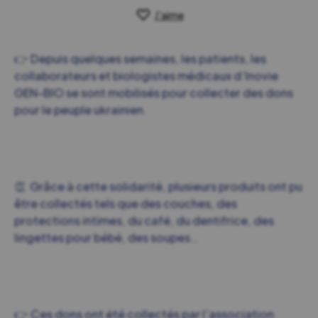
J'aime
👉 Depuis quelques semaines, les patients, les
collaborateurs et biologistes médicaux d’Inovie
GEN-BIO se sont mobilisés pour collecter des dons
pour le peuple ukrainien.
👏
Grâce à cette solidarité, plusieurs produits ont pu
être collectés tels que des couches, des
protections intimes, du café, du dentifrice, des
lingettes pour bébé, des soupes…
👉 Ces dons ont été collectés par l’association