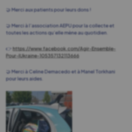
🤝 Merci aux patients pour leurs dons !
🤝 Merci à l’association AEPU pour la collecte et
toutes les actions qu’elle mène au quotidien.
👉
https://www.facebook.com/Agir-Ensemble-
Pour-lUkraine-105357132113666
🤝 Merci à Celine Demacedo et à Manel Torkhani
pour leurs aides.