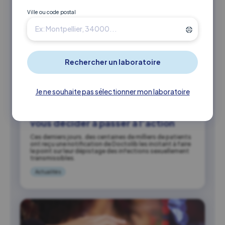
Ville ou code postal
22 juillet 2026
Je ne souhaite pas sélectionner mon laboratoire
Dépistage du VIH : pourquoi la
notification Doctolib doit (enfin)
vous décider à passer à l’action
Ces derniers jours, des centaines de milliers de patients
ont reçu une notification de Doctolib les incitant à faire
le point sur leur dépistage des infections sexuellement
transmissibles.
Actualités