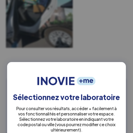
Ceci peut également vous
intéresser
Sélectionnez votre laboratoire
Pour consulter vos résultats, accéder + facilement à
vos fonctionnalités et personnaliser votre espace.
Sélectionnez votre laboratoire en indiquant votre
code postal ou ville
(vous pourrez modifier ce choix
ultérieurement)
.