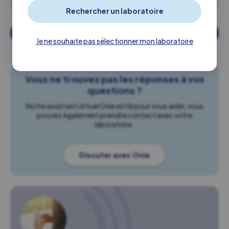
← Retour
Je ne souhaite pas sélectionner mon laboratoire
Vous ne trouvez pas les réponses à vos
questions ?
Notre assistant virtuel Ovie est là pour vous aider, vous
pouvez également prendre contact avec votre
laboratoire.
Discuter avec Ovie