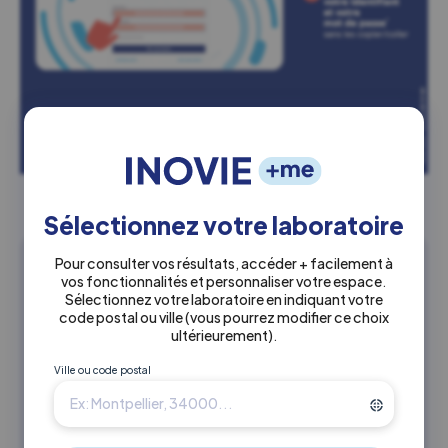
Sélectionnez votre laboratoire
Ceci peut également vous intéresser
Pour consulter vos résultats, accéder + facilement à
vos fonctionnalités et personnaliser votre espace.
Sélectionnez votre laboratoire en indiquant votre
Comment réinitialiser mon mot de passe
code postal ou ville
(vous pourrez modifier ce choix
pour consulter mes résultats INOVIE GEN-
ultérieurement)
.
BIO sur internet ?
Ville ou code postal
Comment me connecter pour la première
fois à mon serveur de résultats INOVIE
GEN-BIO ?