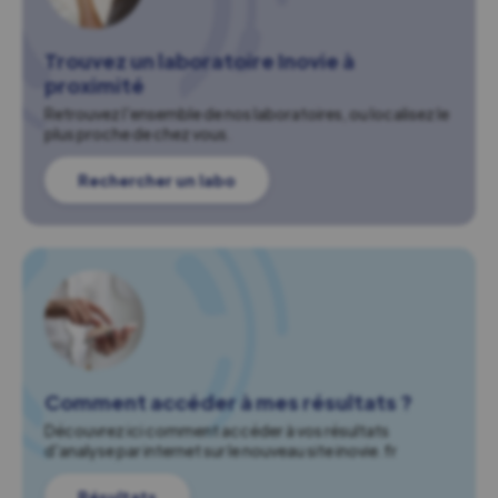
Trouvez un laboratoire Inovie à
proximité
Retrouvez l'ensemble de nos laboratoires, ou localisez le
plus proche de chez vous.
Rechercher un labo
Comment accéder à mes résultats ?
Découvrez ici comment accéder à vos résultats
d'analyse par internet sur le nouveau site inovie.fr
Résultats