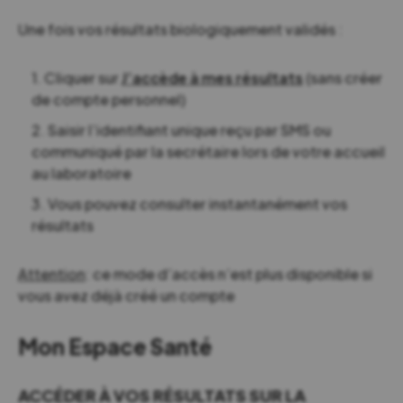
Une fois vos résultats biologiquement validés :
Cliquer sur
J’accède à mes résultats
(sans créer
de compte personnel)
Saisir l’identifiant unique reçu par SMS ou
communiqué par la secrétaire lors de votre accueil
au laboratoire
Vous pouvez consulter instantanément vos
résultats
Attention
: ce mode d’accès n’est plus disponible si
vous avez déjà créé un compte
Mon Espace Santé
ACCÉDER À VOS RÉSULTATS SUR LA