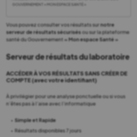
GOUVERNEMENT « MON ESPACE SANTÉ »
Vous pouvez consulter vos résultats sur
notre
serveur de résultats sécurisés
ou sur la plateforme
santé du Gouvernement
« Mon espace Santé »
Serveur de résultats du laboratoire
ACCÉDER À VOS RÉSULTATS SANS CRÉER DE
COMPTE (avec votre identifiant)
À privilégier pour une analyse ponctuelle ou si vous
n’êtes pas à l’aise avec l’informatique
Simple et Rapide
Résultats disponibles 7 jours