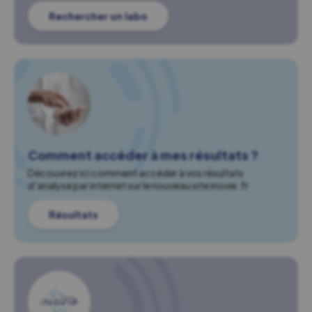
Rechercher un labo
Comment accéder à mes résultats ?
Découvrez ici comment accéder à vos résultats
d'analyse par internet sur le nouveau site inovie.fr
Résultats